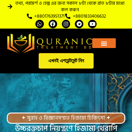
তথ্য, পরামর্শ ও হেল্প এর জন্য সকাল ৮টা থেকে রাত ৮টার মধ্যে
কল করুন
+8801763951371
+8801833406632
আমাদের সম্পর্কে
এখনই এপয়েন্টমেন্ট নিন
✦ সুন্নাহ ও বিজ্ঞানসম্মত হিজামা চিকিৎসা ✦
উচ্চরক্তচাপ নিয়ন্ত্রণে হিজামা থেরাপি