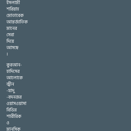
ইসলামী
শরিয়াহ
মোতাবেক
আন্তর্জাতিক
মানের
সেবা
দিয়ে
আসছে
।
কুরআন-
হাদিসের
আলোকে
জ্বীন
-যাদু
-বদনজর
ওয়াসওয়াসা
বিভিন্ন
শারীরিক
ও
মানসিক