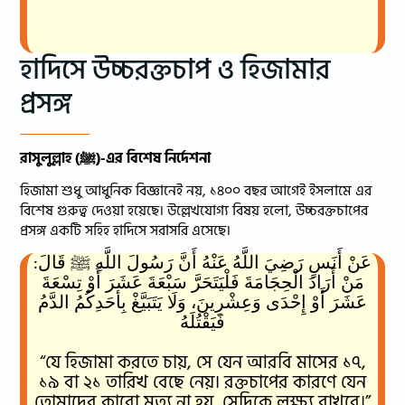
হাদিসে উচ্চরক্তচাপ ও হিজামার
প্রসঙ্গ
রাসুলুল্লাহ (ﷺ)-এর বিশেষ নির্দেশনা
হিজামা শুধু আধুনিক বিজ্ঞানেই নয়, ১৪০০ বছর আগেই ইসলামে এর
বিশেষ গুরুত্ব দেওয়া হয়েছে। উল্লেখযোগ্য বিষয় হলো, উচ্চরক্তচাপের
প্রসঙ্গ একটি সহিহ হাদিসে সরাসরি এসেছে।
عَنْ أَنَسٍ رَضِيَ اللَّهُ عَنْهُ أَنَّ رَسُولَ اللَّهِ ﷺ قَالَ:
مَنْ أَرَادَ الْحِجَامَةَ فَلْيَتَحَرَّ سَبْعَةَ عَشَرَ أَوْ تِسْعَةَ
عَشَرَ أَوْ إِحْدَى وَعِشْرِينَ، وَلَا يَتَبَيَّغْ بِأَحَدِكُمُ الدَّمُ
فَيَقْتُلَهُ
“যে হিজামা করতে চায়, সে যেন আরবি মাসের ১৭,
১৯ বা ২১ তারিখ বেছে নেয়। রক্তচাপের কারণে যেন
তোমাদের কারো মৃত্যু না হয়, সেদিকে লক্ষ্য রাখবে।”