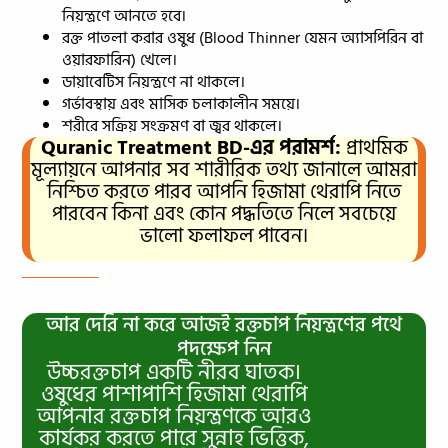
নিয়ন্ত্রণে আনতে হবে।
রক্ত পাতলা করার ওষুধ (Blood Thinner যেমন অ্যাসপিরিন বা
ওয়ারফারিন) খেলে।
ডায়াবেটিস নিয়ন্ত্রণে না থাকলে।
গর্ভাবস্থায় এবং মাসিক চলাকালীন সময়ে।
শরীরে সক্রিয় সংক্রমণ বা জ্বর থাকলে।
Quranic Treatment BD-এর পরামর্শ:
প্রাথমিক
মূল্যায়নে আপনার সব শারীরিক তথ্য জানালে আমরা
নিশ্চিত করতে পারব আপনি হিজামা থেরাপি নিতে
পারবেন কিনা এবং কোন পদ্ধতিতে নিলে সবচেয়ে
ভালো ফলাফল পাবেন।
আর দেরি না করে আজই রক্তচাপ নিয়ন্ত্রণের পথে
পদক্ষেপ নিন
উচ্চরক্তচাপ একটি নীরব ঘাতক।
ওষুধের পাশাপাশি হিজামা থেরাপি
আপনার রক্তচাপ নিয়ন্ত্রণকে আরও
কার্যকর করতে পারে সুন্নাহ ভিত্তিক,