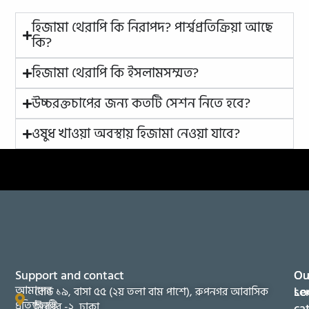
হিজামা থেরাপি কি নিরাপদ? পার্শ্বপ্রতিক্রিয়া আছে
কি?
হিজামা থেরাপি কি ইসলামসম্মত?
উচ্চরক্তচাপের জন্য কতটি সেশন নিতে হবে?
ওষুধ খাওয়া অবস্থায় হিজামা নেওয়া যাবে?
Support and contact
Ou
Ou
আমাদের
se
Lo
রোড ১৯, বাসা ৫৫ (২য় তলা বাম পাশে), রুপনগর আবাসিক
প্রতিষ্ঠানটি
মিরপুর -২, ঢাকা
ca