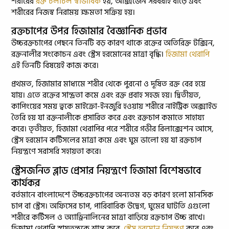
শরীরের
রক্ত চলাচল স্বাভাবিক
হয়, অক্সিজেন সরবরাহ বাড়ে এবং
শরীরের নিজস্ব নিরাময় ক্ষমতা সক্রিয় হয়।
রক্তচাপের উপর হিজামার বৈজ্ঞানিক প্রভাব
উচ্চরক্তচাপের পেছনে তিনটি বড় কারণ থাকে রক্তের অতিরিক্ত টক্সিন,
রক্তনালীর সংকোচন এবং স্ট্রেস হরমোনের মাত্রা বৃদ্ধি।
হিজামা থেরাপি
এই তিনটি বিষয়েই কাজ করে।
প্রথমত, হিজামার মাধ্যমে শরীর থেকে পুরনো ও দূষিত রক্ত বের হয়ে
যায়। এতে রক্তের সান্দ্রতা কমে এবং রক্ত প্রবাহ সহজ হয়। দ্বিতীয়ত,
কাপিংয়ের সময় ত্বকে মাইক্রো-ইনজুরি হওয়ায় শরীরে নাইট্রিক অক্সাইড
তৈরি হয় যা রক্তনালীকে প্রসারিত করে এবং রক্তচাপ কমাতে সাহায্য
করে। তৃতীয়ত, হিজামা থেরাপির পরে শরীরে গভীর রিলাক্সেশন আসে,
স্ট্রেস হরমোন কর্টিসলের মাত্রা কমে এবং ঘুম ভালো হয় যা রক্তচাপ
নিয়ন্ত্রণে সরাসরি সহায়তা করে।
স্ট্রেসজনিত ব্লাড প্রেসার নিয়ন্ত্রণে হিজামা বিশেষভাবে
কার্যকর
বর্তমানে বাংলাদেশে উচ্চরক্তচাপের অন্যতম বড় কারণ হলো মানসিক
চাপ বা স্ট্রেস। অফিসের চাপ, পারিবারিক উদ্বেগ, ঘুমের ঘাটতি এগুলো
শরীরে কর্টিসল ও অ্যাড্রিনালিনের মাত্রা বাড়িয়ে রক্তচাপ উচ্চ রাখে।
হিজামা থেরাপি স্নায়ুতন্ত্রকে শান্ত করে,
স্ট্রেস হরমোন নিয়ন্ত্রণ
করে এবং