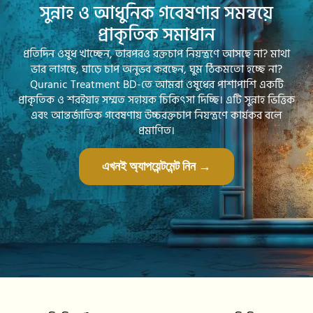
সুন্নাহ ও আধুনিক গবেষণার সমন্বয়ে
প্রাকৃতিক সমাধান
প্রতিদিন ওষুধ খাচ্ছেন, তারপরও রক্তচাপ নিয়ন্ত্রণে আসছে না? মাথা
ভার লাগছে, ঘাড়ে চাপ অনুভব করছেন, ঘুম ঠিকমতো হচ্ছে না?
Quranic Treatment BD-তে আমরা ওষুধের পাশাপাশি একটি
প্রাকৃতিক ও শরইয়াহ সম্মত সহায়ক চিকিৎসা দিচ্ছি। এটি সুন্নাহ ভিত্তিক
এবং আন্তর্জাতিক গবেষণায় উচ্চরক্তচাপ নিয়ন্ত্রণে কার্যকর বলে
প্রমাণিত।
এখনই অ্যাপয়েন্টমেন্ট নিন →