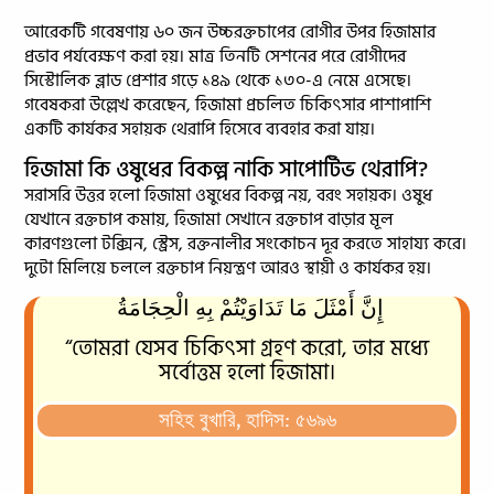
আরেকটি গবেষণায় ৬০ জন উচ্চরক্তচাপের রোগীর উপর হিজামার
প্রভাব পর্যবেক্ষণ করা হয়। মাত্র তিনটি সেশনের পরে রোগীদের
সিস্টোলিক ব্লাড প্রেশার গড়ে ১৪৯ থেকে ১৩০-এ নেমে এসেছে।
গবেষকরা উল্লেখ করেছেন, হিজামা প্রচলিত চিকিৎসার পাশাপাশি
একটি কার্যকর সহায়ক থেরাপি হিসেবে ব্যবহার করা যায়।
হিজামা কি ওষুধের বিকল্প নাকি সাপোর্টিভ থেরাপি?
সরাসরি উত্তর হলো হিজামা ওষুধের বিকল্প নয়, বরং সহায়ক। ওষুধ
যেখানে রক্তচাপ কমায়, হিজামা সেখানে রক্তচাপ বাড়ার মূল
কারণগুলো টক্সিন, স্ট্রেস, রক্তনালীর সংকোচন দূর করতে সাহায্য করে।
দুটো মিলিয়ে চললে রক্তচাপ নিয়ন্ত্রণ আরও স্থায়ী ও কার্যকর হয়।
إِنَّ أَمْثَلَ مَا تَدَاوَيْتُمْ بِهِ الْحِجَامَةُ
“তোমরা যেসব চিকিৎসা গ্রহণ করো, তার মধ্যে
সর্বোত্তম হলো হিজামা।
সহিহ বুখারি, হাদিস: ৫৬৯৬