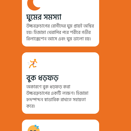
ঘুমের সমস্যা
উচ্চরক্তচাপের রোগীদের ঘুম প্রায়ই অস্থির
হয়। হিজামা থেরাপির পরে শরীরে গভীর
রিলাক্সেশন আসে এবং ঘুম ভালো হয়।
বুক ধড়ফড়
অকারণে বুক ধড়ফড় করা
উচ্চরক্তচাপের একটি লক্ষণ। হিজামা
হৃদস্পন্দন স্বাভাবিক রাখতে সহায়তা
করে।