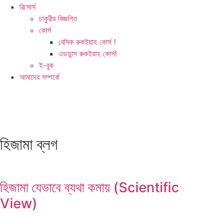
রিসোর্স
চাকুরীর বিজ্ঞপ্তি
কোর্স
বেসিক রুকইয়াহ কোর্স !
এডভান্স রুকইয়াহ কোর্স!
ই-বুক
আমাদের সম্পর্কে
হিজামা ব্লগ
হিজামা যেভাবে ব্যথা কমায় (Scientific
View)