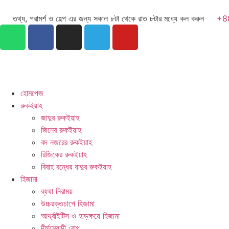
তথ্য, পরামর্শ ও হেল্প এর জন্য সকাল ৮টা থেকে রাত ৮টার মধ্যে কল করুন
+8
হোমপেজ
রুকইয়াহ
জাদুর রুকইয়াহ
জিনের রুকইয়াহ
বদ নজরের রুকইয়াহ
রিজিকের রুকইয়াহ
বিবাহ বন্ধের যাদুর রুকইয়াহ
হিজামা
ব্যথা নিরাময়
উচ্চরক্তচাপে হিজামা
আর্থ্রাইটিস ও হাড়ক্ষয়ে হিজামা
দীর্ঘমেয়াদী রোগ