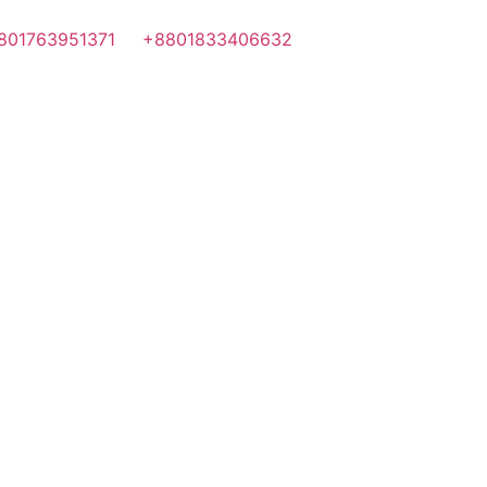
801763951371
+8801833406632