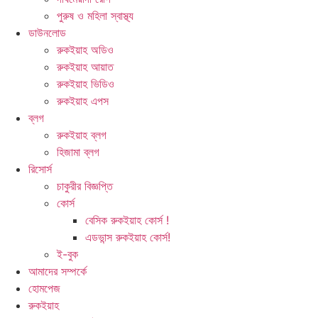
পুরুষ ও মহিলা স্বাস্থ্য
ডাউনলোড
রুকইয়াহ অডিও
রুকইয়াহ আয়াত
রুকইয়াহ ভিডিও
রুকইয়াহ এপস
ব্লগ
রুকইয়াহ ব্লগ
হিজামা ব্লগ
রিসোর্স
চাকুরীর বিজ্ঞপ্তি
কোর্স
বেসিক রুকইয়াহ কোর্স !
এডভান্স রুকইয়াহ কোর্স!
ই-বুক
আমাদের সম্পর্কে
হোমপেজ
রুকইয়াহ