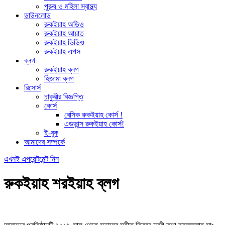
পুরুষ ও মহিলা স্বাস্থ্য
ডাউনলোড
রুকইয়াহ অডিও
রুকইয়াহ আয়াত
রুকইয়াহ ভিডিও
রুকইয়াহ এপস
ব্লগ
রুকইয়াহ ব্লগ
হিজামা ব্লগ
রিসোর্স
চাকুরীর বিজ্ঞপ্তি
কোর্স
বেসিক রুকইয়াহ কোর্স !
এডভান্স রুকইয়াহ কোর্স!
ই-বুক
আমাদের সম্পর্কে
এখনই এপয়েন্টমেন্ট নিন
রুকইয়াহ শরইয়াহ ব্লগ