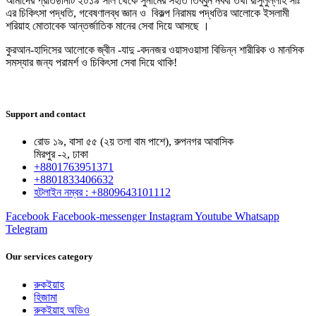
আমাদের প্রতিষ্ঠানটি ২০১৯ সাল থেকে সুনামের সহীত তিব্বুন নববী তথা রাসুলুল্লাহ সাঃ
এর চিকিৎসা পদ্ধতি, গবেষণালব্ধ জ্ঞান ও বিকল্প নিরাময় পদ্ধতির আলোকে ইসলামী
শরিয়াহ মোতাবেক আন্তর্জাতিক মানের সেবা দিয়ে আসছে ।
কুরআন-হাদিসের আলোকে জ্বীন -যাদু -বদনজর ওয়াসওয়াসা বিভিন্ন শারীরিক ও মানসিক
সমস্যার জন্য পরামর্শ ও চিকিৎসা সেবা দিয়ে থাকি!
Support and contact
রোড ১৯, বাসা ৫৫ (২য় তলা বাম পাশে), রুপনগর আবাসিক
মিরপুর -২, ঢাকা
+8801763951371
+8801833406632
হটলাইন নম্বর : +8809643101112
Facebook
Facebook-messenger
Instagram
Youtube
Whatsapp
Telegram
Our services category
রুকইয়াহ
হিজামা
রুকইয়াহ অডিও