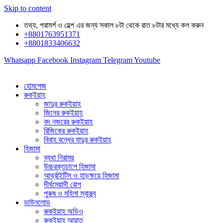
Skip to content
তথ্য, পরামর্শ ও হেল্প এর জন্য সকাল ৮টা থেকে রাত ৮টার মধ্যে কল করুন
+8801763951371
+8801833406632
Whatsapp
Facebook
Instagram
Telegram
Youtube
হোমপেজ
রুকইয়াহ
জাদুর রুকইয়াহ
জিনের রুকইয়াহ
বদ নজরের রুকইয়াহ
রিজিকের রুকইয়াহ
বিবাহ বন্ধের যাদুর রুকইয়াহ
হিজামা
ব্যথা নিরাময়
উচ্চরক্তচাপে হিজামা
আর্থ্রাইটিস ও হাড়ক্ষয়ে হিজামা
দীর্ঘমেয়াদী রোগ
পুরুষ ও মহিলা স্বাস্থ্য
ডাউনলোড
রুকইয়াহ অডিও
রুকইয়াহ আয়াত