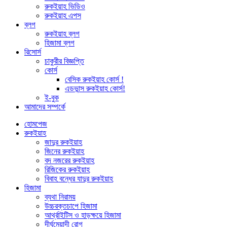
রুকইয়াহ ভিডিও
রুকইয়াহ এপস
ব্লগ
রুকইয়াহ ব্লগ
হিজামা ব্লগ
রিসোর্স
চাকুরীর বিজ্ঞপ্তি
কোর্স
বেসিক রুকইয়াহ কোর্স !
এডভান্স রুকইয়াহ কোর্স!
ই-বুক
আমাদের সম্পর্কে
হোমপেজ
রুকইয়াহ
জাদুর রুকইয়াহ
জিনের রুকইয়াহ
বদ নজরের রুকইয়াহ
রিজিকের রুকইয়াহ
বিবাহ বন্ধের যাদুর রুকইয়াহ
হিজামা
ব্যথা নিরাময়
উচ্চরক্তচাপে হিজামা
আর্থ্রাইটিস ও হাড়ক্ষয়ে হিজামা
দীর্ঘমেয়াদী রোগ