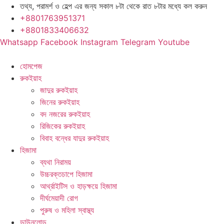
Skip
তথ্য, পরামর্শ ও হেল্প এর জন্য সকাল ৮টা থেকে রাত ৮টার মধ্যে কল করুন
to
+8801763951371
content
+8801833406632
Whatsapp
Facebook
Instagram
Telegram
Youtube
হোমপেজ
রুকইয়াহ
জাদুর রুকইয়াহ
জিনের রুকইয়াহ
বদ নজরের রুকইয়াহ
রিজিকের রুকইয়াহ
বিবাহ বন্ধের যাদুর রুকইয়াহ
হিজামা
ব্যথা নিরাময়
উচ্চরক্তচাপে হিজামা
আর্থ্রাইটিস ও হাড়ক্ষয়ে হিজামা
দীর্ঘমেয়াদী রোগ
পুরুষ ও মহিলা স্বাস্থ্য
ডাউনলোড