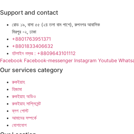
Support and contact
রোড ১৯, বাসা ৫৫ (২য় তলা বাম পাশে), রুপনগর আবাসিক
মিরপুর -২, ঢাকা
+8801763951371
+8801833406632
হটলাইন নম্বর : +8809643101112
Facebook
Facebook-messenger
Instagram
Youtube
Whats
Our services category
রুকইয়াহ
হিজামা
রুকইয়াহ অডিও
রুকইয়াহ সাপ্লিমেন্ট
ব্লগ পোস্ট
আমাদের সম্পর্কে
যোগাযোগ