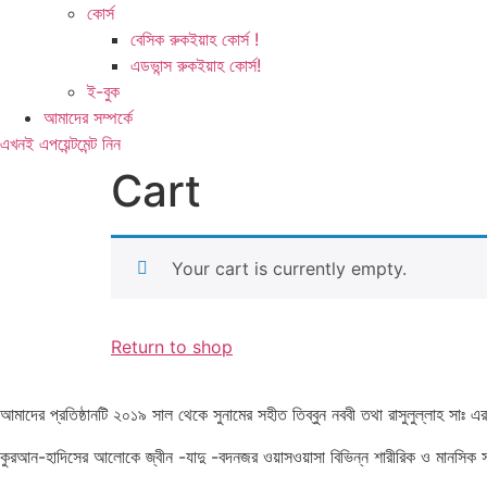
কোর্স
বেসিক রুকইয়াহ কোর্স !
এডভান্স রুকইয়াহ কোর্স!
ই-বুক
আমাদের সম্পর্কে
এখনই এপয়েন্টমেন্ট নিন
Cart
Your cart is currently empty.
Return to shop
আমাদের প্রতিষ্ঠানটি ২০১৯ সাল থেকে সুনামের সহীত তিব্বুন নববী তথা রাসুলুল্লাহ সা
কুরআন-হাদিসের আলোকে জ্বীন -যাদু -বদনজর ওয়াসওয়াসা বিভিন্ন শারীরিক ও মানসিক সমস