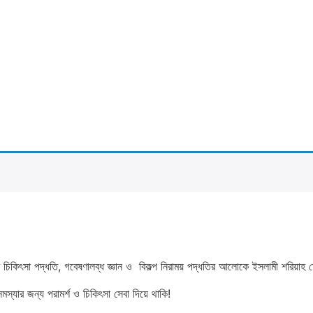
ঃ এর চিকিৎসা পদ্ধতি, গবেষণালব্ধ জ্ঞান ও বিকল্প নিরাময় পদ্ধতির আলোকে ইসলামী শরিয়
্যার জন্য পরামর্শ ও চিকিৎসা সেবা দিয়ে থাকি!