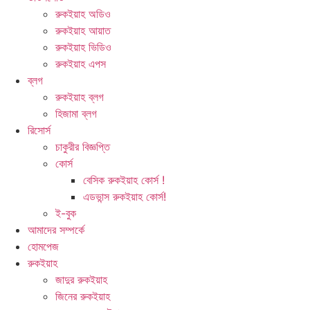
রুকইয়াহ অডিও
রুকইয়াহ আয়াত
রুকইয়াহ ভিডিও
রুকইয়াহ এপস
ব্লগ
রুকইয়াহ ব্লগ
হিজামা ব্লগ
রিসোর্স
চাকুরীর বিজ্ঞপ্তি
কোর্স
বেসিক রুকইয়াহ কোর্স !
এডভান্স রুকইয়াহ কোর্স!
ই-বুক
আমাদের সম্পর্কে
হোমপেজ
রুকইয়াহ
জাদুর রুকইয়াহ
জিনের রুকইয়াহ