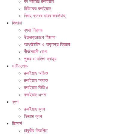
বদ নজরের রুকইয়াহ
রিজিকের রুকইয়াহ
বিবাহ বন্ধের যাদুর রুকইয়াহ
হিজামা
ব্যথা নিরাময়
উচ্চরক্তচাপে হিজামা
আর্থ্রাইটিস ও হাড়ক্ষয়ে হিজামা
দীর্ঘমেয়াদী রোগ
পুরুষ ও মহিলা স্বাস্থ্য
ডাউনলোড
রুকইয়াহ অডিও
রুকইয়াহ আয়াত
রুকইয়াহ ভিডিও
রুকইয়াহ এপস
ব্লগ
রুকইয়াহ ব্লগ
হিজামা ব্লগ
রিসোর্স
চাকুরীর বিজ্ঞপ্তি