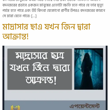
বদনজরের প্রভাবে একজন মানুষের এতোটা ক্ষতি হতে পারে যে তার মৃত্যু
পর্যন্ত হতে পারে এবং উট কিংবা যেকোনো প্রাণীর উপরও বদনজরের কারনে
সে মারা যেতে পারে। […]
মাদ্রাসার ছাএ যখন জিন দ্বারা
আক্রান্ত!