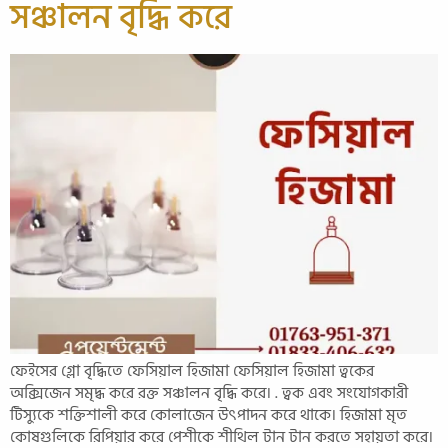
সঞ্চালন বৃদ্ধি করে
ফেইসের গ্লো বৃদ্ধিতে ফেসিয়াল হিজামা ফেসিয়াল হিজামা ত্বকের
অক্সিজেন সমৃদ্ধ করে রক্ত ​​সঞ্চালন বৃদ্ধি করে। . ত্বক এবং সংযোগকারী
টিস্যুকে শক্তিশালী করে কোলাজেন উৎপাদন করে থাকে। হিজামা মৃত
কোষগুলিকে রিপিয়ার করে পেশীকে শীথিল টান টান করতে সহায়তা করে।