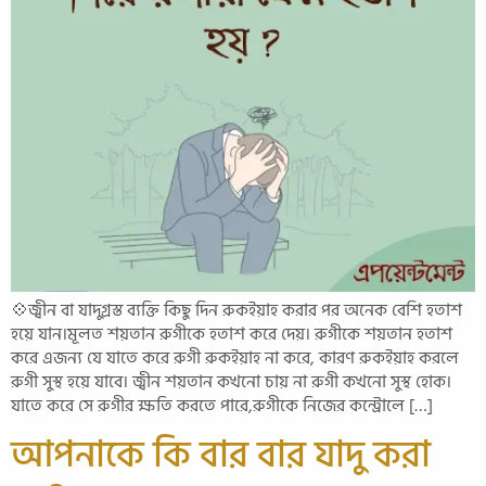
💠জ্বীন বা যাদুগ্রস্ত ব্যক্তি কিছু দিন রুকইয়াহ করার পর অনেক বেশি হতাশ
হয়ে যান।মূলত শয়তান রুগীকে হতাশ করে দেয়। রুগীকে শয়তান হতাশ
করে এজন্য যে যাতে করে রুগী রুকইয়াহ না করে, কারণ রুকইয়াহ করলে
রুগী সুস্থ হয়ে যাবে। জ্বীন শয়তান কখনো চায় না রুগী কখনো সুস্থ হোক।
যাতে করে সে রুগীর ক্ষতি করতে পারে,রুগীকে নিজের কন্ট্রোলে […]
আপনাকে কি বার বার যাদু করা