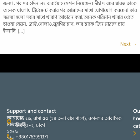
জন্য! . পর পর ২দিন লং রুকইয়াহ সেশন নিয়েছেন। দীর্ঘ ৭ বছর যাবত তাকে
অনেক যায়গায় ট্রিটমেন্ট করার পর আমাদের সাথে যোগাযোগ করছেন! তার
সমস্যা হলো সবার সাথে খারাপ আচারন করা,অনেক পরিমান খাবার খেতে
চাওয়া যেমন, রোস্ট,পোলাও,মুরগির চাপ, তার মাকে জিন মারতে চায়
ইত্যাদি! […]
Next
→
Support and contact
Ou
Ou
আমাদের
se
Lo
রোড ১৯, বাসা ৫৫ (২য় তলা বাম পাশে), রুপনগর আবাসিক
প্রতিষ্ঠানটি
মিরপুর -২, ঢাকা
ca
২০১৯
+8801763951371
সাল