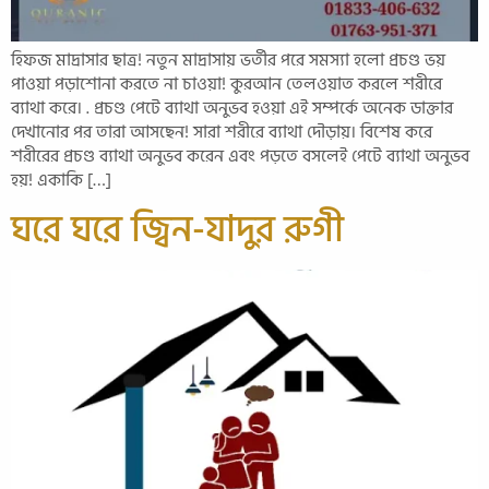
হিফজ মাদ্রাসার ছাত্র! নতুন মাদ্রাসায় ভর্তীর পরে সমস্যা হলো প্রচণ্ড ভয়
পাওয়া পড়াশোনা করতে না চাওয়া! কুরআন তেলওয়াত করলে শরীরে
ব্যাথা করে। . প্রচণ্ড পেটে ব‍্যাথা অনুভব হওয়া এই সম্পর্কে অনেক ডাক্তার
দেখানোর পর তারা আসছেন! সারা শরীরে ব্যাথা দৌড়ায়। বিশেষ করে
শরীরের প্রচণ্ড ব‍্যাথা অনুভব করেন এবং পড়তে বসলেই পেটে ব‍্যাথা অনুভব
হয়! একাকি […]
ঘরে ঘরে জ্বিন-যাদুর রুগী