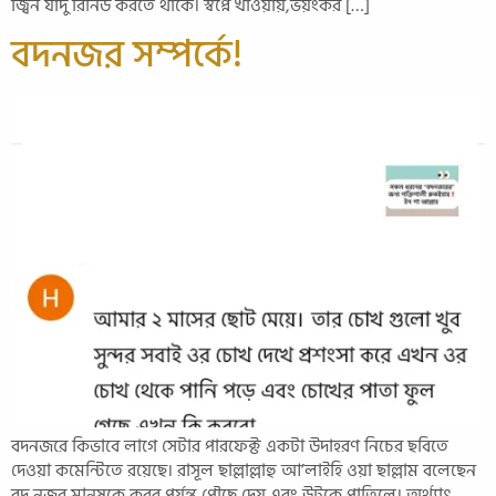
জ্বিন যাদু রিনিউ করতে থাকে। স্বপ্নে খাওয়ায়,ভয়ংকর […]
বদনজর সম্পর্কে!
বদনজরে কিভাবে লাগে সেটার পারফেক্ট একটা উদাহরণ নিচের ছবিতে
দেওয়া কমেন্টিতে রয়েছে। রাসূল ছাল্লাল্লাহু আ’লাইহি ওয়া ছাল্লাম বলেছেন
বদ নজর মানুষকে কবর পর্যন্ত পৌছে দেয় এবং উটকে পাতিলে। অর্থ্যাৎ