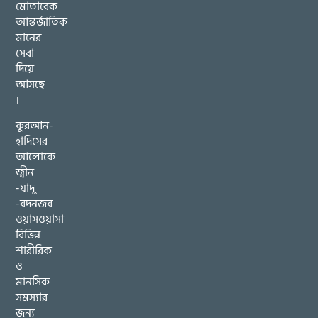
মোতাবেক
আন্তর্জাতিক
মানের
সেবা
দিয়ে
আসছে
।
কুরআন-
হাদিসের
আলোকে
জ্বীন
-যাদু
-বদনজর
ওয়াসওয়াসা
বিভিন্ন
শারীরিক
ও
মানসিক
সমস্যার
জন্য