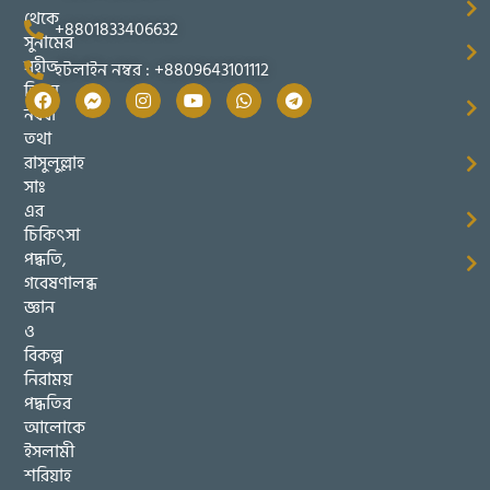
থেকে
+8801833406632
সুনামের
সহীত
হটলাইন নম্বর : +8809643101112
তিব্বুন
নববী
তথা
রাসুলুল্লাহ
সাঃ
এর
চিকিৎসা
পদ্ধতি,
গবেষণালব্ধ
জ্ঞান
ও
বিকল্প
নিরাময়
পদ্ধতির
আলোকে
ইসলামী
শরিয়াহ