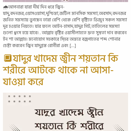
🌧️আপনারা যারা দীর্ঘ দিন ধরে জ্বিন-
যাদু,বদনজর,ওয়াসওয়াসা,দুশ্চিন্তা,জটিল মানসিক সমস্যা,অবসাদ,বদনজর
জনিত সমস্যায় ভুগছেন তারা বেশি থেকে বেশি বৃষ্টিতে ভিজুন সকল সমস্যা
দূর হওয়ার নিয়তে। যার ফলে আইন-হাসাদ,যাদুর গিট,তাতিলের সমস্যা
গুলো ধ্বংস হয়ে যাবে। . আল্লাহ বৃষ্টির ওয়াসীলাহতে দ্রুত সুস্থতা দান করবেন
ইন শা আল্লাহ। মনোযোগ সহকারে স্হির অন্তরে বজ্রপাতের শব্দ শোনার
চেষ্টা করবেন জ্বিন যাদুগ্রস্ত রোগীরা এবং […]
🔲যাদুর খাদেম জ্বীন শয়তান কি
শরীরে আটকে থাকে না আসা-
যাওয়া করে