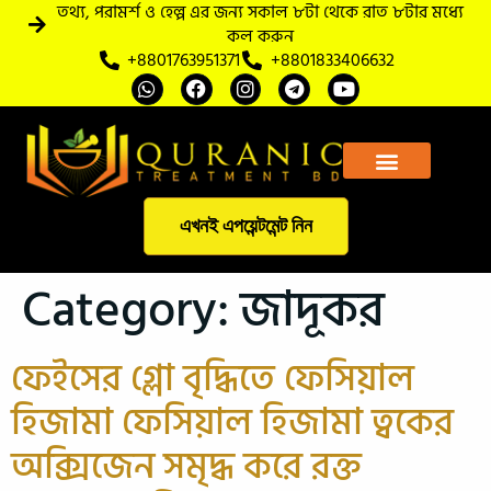
তথ্য, পরামর্শ ও হেল্প এর জন্য সকাল ৮টা থেকে রাত ৮টার মধ্যে
কল করুন
+8801763951371
+8801833406632
আমাদের সম্পর্কে
এখনই এপয়েন্টমেন্ট নিন
Category:
জাদূকর
ফেইসের গ্লো বৃদ্ধিতে ফেসিয়াল
হিজামা ফেসিয়াল হিজামা ত্বকের
অক্সিজেন সমৃদ্ধ করে রক্ত ​​