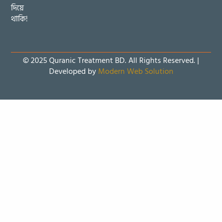
দিয়ে
থাকি!
© 2025 Quranic Treatment BD. All Rights Reserved. |
Developed by
Modern Web Solution