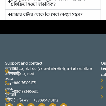
প্রতিক্রিয়া হওয়া স্বাভাবিক?
ঢাকার বাইরে থেকে কি সেবা নেওয়া সম্ভব?
Support and contact
Ou
Ou
আমাদের
se
Lo
রোড ১৯, বাসা ৫৫ (২য় তলা বাম পাশে), রুপনগর আবাসিক
প্রতিষ্ঠানটি
মিরপুর -২, ঢাকা
ca
২০১৯
+8801763951371
সাল
থেকে
+8801833406632
সুনামের
সহীত
হটলাইন নম্বর : +8809643101112
তিব্বুন