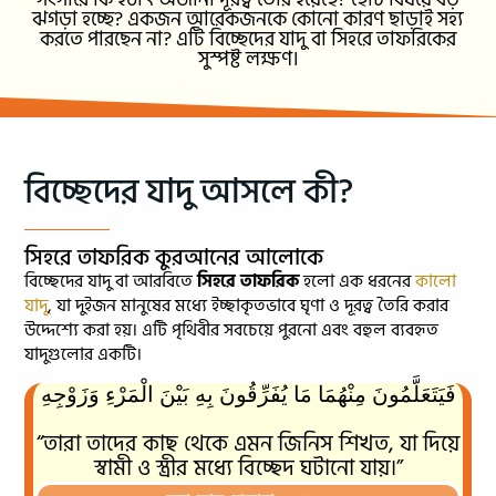
ঝগড়া হচ্ছে? একজন আরেকজনকে কোনো কারণ ছাড়াই সহ্য
করতে পারছেন না? এটি বিচ্ছেদের যাদু বা সিহরে তাফরিকের
সুস্পষ্ট লক্ষণ।
বিচ্ছেদের যাদু আসলে কী?
সিহরে তাফরিক কুরআনের আলোকে
বিচ্ছেদের যাদু বা আরবিতে
সিহরে তাফরিক
হলো এক ধরনের
কালো
যাদু
, যা দুইজন মানুষের মধ্যে ইচ্ছাকৃতভাবে ঘৃণা ও দূরত্ব তৈরি করার
উদ্দেশ্যে করা হয়। এটি পৃথিবীর সবচেয়ে পুরনো এবং বহুল ব্যবহৃত
যাদুগুলোর একটি।
فَيَتَعَلَّمُونَ مِنْهُمَا مَا يُفَرِّقُونَ بِهِ بَيْنَ الْمَرْءِ وَزَوْجِهِ
“তারা তাদের কাছ থেকে এমন জিনিস শিখত, যা দিয়ে
স্বামী ও স্ত্রীর মধ্যে বিচ্ছেদ ঘটানো যায়।”