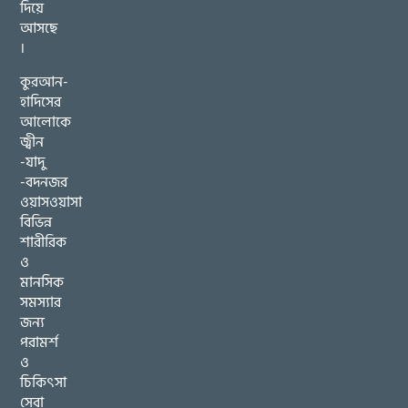
দিয়ে
আসছে
।
কুরআন-
হাদিসের
আলোকে
জ্বীন
-যাদু
-বদনজর
ওয়াসওয়াসা
বিভিন্ন
শারীরিক
ও
মানসিক
সমস্যার
জন্য
পরামর্শ
ও
চিকিৎসা
সেবা