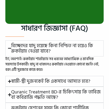
সাধারণ জিজ্ঞাসা (FAQ)
বিচ্ছেদের যাদু হয়েছে কিনা নিশ্চিত না হয়েও কি
রুকইয়াহ নেওয়া যাবে?
হ্যাঁ, অবশ্যই। রুকইয়াহ শারইয়্যাহ সব ধরনের আধ্যাত্মিক ও মানসিক
সমস্যায় উপকারী। যাদু না থাকলেও রুকইয়াহ নেওয়াতে কোনো ক্ষতি নেই,
বরং এটি সুরক্ষার কাজ করে।
স্বামী-স্ত্রী দুজনকেই কি একসাথে আসতে হবে?
Quranic Treatment BD-র চিকিৎসায় কি তাবিজ
বা কবিরাজি পদ্ধতি আছে?
রুকইয়াহ সেশনের সময় কি কোনো শারীরিক