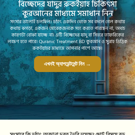
বিচ্ছেদের যাদুর রুকইয়াহ চিকিৎসা
কুরআনের মাধ্যমে সমাধান নিন
সংসার ভালোই চলছিল। হঠাৎ একদিন থেকে সব বদলে গেল কথায়
কথায় ঝগড়া, একজন আরেকজনকে সহ্য করতে পারছেন না, অথচ
কারণটা বোঝা যাচ্ছে না। এটি বিচ্ছেদের যাদু বা সিহরে তাফরিকের
লক্ষণ হতে পারে। Quranic Treatment BD কুরআন ও সুন্নাহ ভিত্তিক
রুকইয়াহর মাধ্যমে আপনার পাশে আছে।
এখনই অ্যাপয়েন্টমেন্ট নিন →
সংসারে কি হঠাৎ অজানা দূরত্ব তৈরি হয়েছে? ছোট বিষয়ে বড়