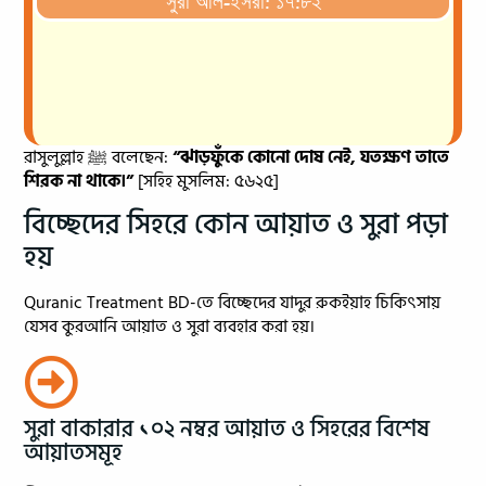
সুরা আল-ইসরা: ১৭:৮২
রাসুলুল্লাহ ﷺ বলেছেন:
“ঝাড়ফুঁকে কোনো দোষ নেই, যতক্ষণ তাতে
শিরক না থাকে।”
[সহিহ মুসলিম: ৫৬২৫]
বিচ্ছেদের সিহরে কোন আয়াত ও সুরা পড়া
হয়
Quranic Treatment BD-তে বিচ্ছেদের যাদুর রুকইয়াহ চিকিৎসায়
যেসব কুরআনি আয়াত ও সুরা ব্যবহার করা হয়।
সুরা বাকারার ১০২ নম্বর আয়াত ও সিহরের বিশেষ
আয়াতসমূহ