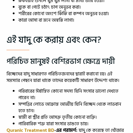
রুকইয়াহ শুনলে ঘুম ঘুম লাগা বা মাথা ভারি হওয়া।
বুকে বা পেটে হঠাৎ চাপ অনুভব করা।
শরীরের কোনো অংশে ঝিঁঝিঁ বা কম্পন অনুভব হওয়া।
কান্না আসা বা মনে অস্বস্তি লাগা।
এই যাদু কে করায় এবং কেন?
পরিচিত মানুষই বেশিরভাগ ক্ষেত্রে দায়ী
বিচ্ছেদের যাদু সাধারণত পরিচিতজনদের দ্বারাই করানো হয়। এই
সমস্যার পেছনে যারা থাকে তাদের কয়েকটি সাধারণ উদ্দেশ্য থাকে।
পরিবারের ঈর্ষান্বিত কোনো সদস্য যিনি সংসার ভালো দেখতে
পারেন না।
সম্পত্তির লোভে আক্রান্ত আত্মীয় যিনি বিচ্ছেদ থেকে লাভবান
হতে চান।
স্বামী বা স্ত্রীর প্রতি আসক্ত তৃতীয় কোনো ব্যক্তি।
পারিবারিক শত্রু যারা সংসার ভাঙতে চায়।
Quranic Treatment BD
-এর পরামর্শ:
যাদু কে করেছে তা খোঁজার