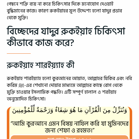
পেছনে শক্তি ব্যয় না করে চিকিৎসার দিকে মনোযোগ দেওয়াই
বুদ্ধিমানের কাজ। কারণ রুকইয়াহর মূল উদ্দেশ্য হলো যাদুর প্রভাব
থেকে মুক্তি।
বিচ্ছেদের যাদুর রুকইয়াহ চিকিৎসা
কীভাবে কাজ করে?
রুকইয়াহ শারইয়্যাহ কী
রুকইয়াহ শারইয়্যাহ হলো কুরআনের আয়াত, আল্লাহর যিকির এবং নবি
করিম ﷺ-এর শেখানো দোয়ার মাধ্যমে আল্লাহর কাছে রোগ থেকে
মুক্তি চাওয়ার ইসলামিক পদ্ধতি। এটি সম্পূর্ণ হালাল ও শরইয়াহ
অনুমোদিত চিকিৎসা।
وَنُنَزِّلُ مِنَ الْقُرْآنِ مَا هُوَ شِفَاءٌ وَرَحْمَةٌ لِّلْمُؤْمِنِينَ
“আমি কুরআনে এমন বিষয় নাযিল করি যা মুমিনদের
জন্য শেফা ও রহমত।”