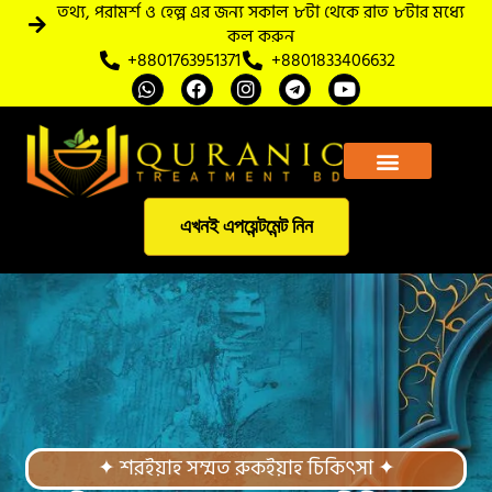
তথ্য, পরামর্শ ও হেল্প এর জন্য সকাল ৮টা থেকে রাত ৮টার মধ্যে
কল করুন
+8801763951371
+8801833406632
আমাদের সম্পর্কে
এখনই এপয়েন্টমেন্ট নিন
✦ শরইয়াহ সম্মত রুকইয়াহ চিকিৎসা ✦