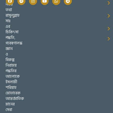
নববী
তথা
রাসুলুল্লাহ
সাঃ
এর
চিকিৎসা
পদ্ধতি,
গবেষণালব্ধ
জ্ঞান
ও
বিকল্প
নিরাময়
পদ্ধতির
আলোকে
ইসলামী
শরিয়াহ
মোতাবেক
আন্তর্জাতিক
মানের
সেবা