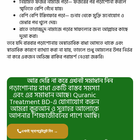
নিয়মিত ফজর নামাজ পড়া— ফজরের পর পড়াশোনা করলে
স্মৃতিতে বেশি গেঁথে যায়।
বেশি বেশি ইস্তিগফার পড়া— গুনাহ থেকে মুক্তি মনোযোগ ও
মেধার পথ খুলে দেয়।
রাতে তাহাজ্জুদ নামাজে পড়ার সাফল্যের জন্য আল্লাহর কাছে
দুআ করা।
তবে যদি বারবার পড়াশোনায় অস্বাভাবিক বাধা আসতে থাকে এবং
স্বাভাবিক কারণে ব্যাখ্যা করা না যায়, তাহলে শুধু আমলের উপর নির্ভর
না করে একজন অভিজ্ঞ রাকির পরামর্শ নেওয়া জরুরি।
আর দেরি না করে এখনই সমাধান নিন
পড়াশোনায় বাধা একটি বাস্তব সমস্যা
এবং এর সমাধান আছে। Quranic
Treatment BD-এ যোগাযোগ করুন
আমরা কুরআন ও সুন্নাহর আলোকে
আপনার শিক্ষাজীবনের পাশে আছি।
এখনই অ্যাপয়েন্টমেন্ট নিন →