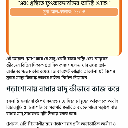
“এবং গ্রন্থিতে ফুৎকারদাত্রীদের অনিষ্ট থেকে।”
সুরা আল-ফালাক: ১১৩:৪
এই আয়াত প্রমাণ করে যে যাদু একটি বাস্তব শক্তি এবং মানুষের
জীবনের বিভিন্ন দিককে প্রভাবিত করতে সক্ষম যার মধ্যে জ্ঞান
অর্জনের সক্ষমতাও রয়েছে। এ কারণেই আল্লাহ তাআলা এই বিশেষ
সুরায় যাদুর বিরুদ্ধে আশ্রয় চাইতে নির্দেশ দিয়েছেন।
পড়াশোনায় বাধার যাদু কীভাবে কাজ করে
ইসলামি স্কলাররা উল্লেখ করেছেন যে সিহর মানুষের আকলকে অর্থাৎ
বিচারবুদ্ধি ও চিন্তাশক্তিকে সরাসরি প্রভাবিত করতে পারে। পড়াশোনায়
বাধার যাদু সাধারণত দুটি উপায়ে কাজ করে।
প্রথমত, এটি শিক্ষার্থীর মনে পড়াশোনার প্রতি অস্বাভাবিক অনীহা ও