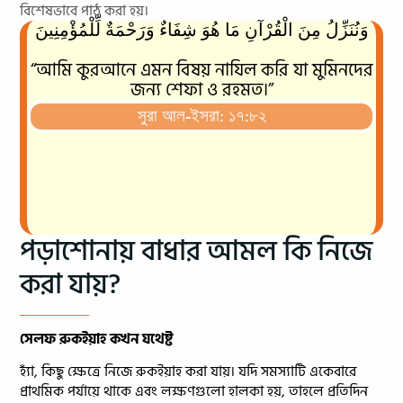
বিশেষভাবে পাঠ করা হয়।
وَنُنَزِّلُ مِنَ الْقُرْآنِ مَا هُوَ شِفَاءٌ وَرَحْمَةٌ لِّلْمُؤْمِنِينَ
“আমি কুরআনে এমন বিষয় নাযিল করি যা মুমিনদের
জন্য শেফা ও রহমত।”
সুরা আল-ইসরা: ১৭:৮২
পড়াশোনায় বাধার আমল কি নিজে
করা যায়?
সেলফ রুকইয়াহ কখন যথেষ্ট
হ্যাঁ, কিছু ক্ষেত্রে নিজে রুকইয়াহ করা যায়। যদি সমস্যাটি একেবারে
প্রাথমিক পর্যায়ে থাকে এবং লক্ষণগুলো হালকা হয়, তাহলে প্রতিদিন