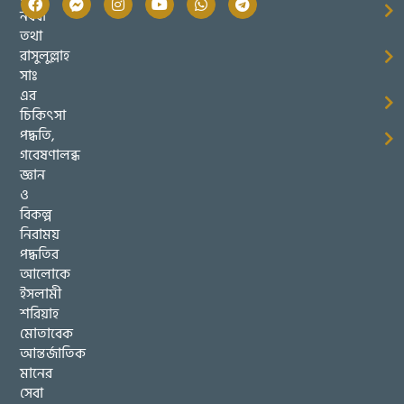
নববী
তথা
রাসুলুল্লাহ
সাঃ
এর
চিকিৎসা
পদ্ধতি,
গবেষণালব্ধ
জ্ঞান
ও
বিকল্প
নিরাময়
পদ্ধতির
আলোকে
ইসলামী
শরিয়াহ
মোতাবেক
আন্তর্জাতিক
মানের
সেবা