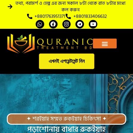
তথ্য, পরামর্শ ও হেল্প এর জন্য সকাল ৮টা থেকে রাত ৮টার মধ্যে
কল করুন
+8801763951371
+8801833406632
আমাদের সম্পর্কে
এখনই এপয়েন্টমেন্ট নিন
✦ শরইয়াহ সম্মত রুকইয়াহ চিকিৎসা ✦
পড়াশোনায় বাধার রুকইয়াহ