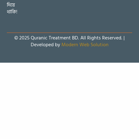
দিয়ে
থাকি!
© 2025 Quranic Treatment BD. All Rights Reserved. |
Developed by
Modern Web Solution