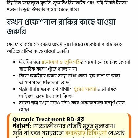
নিয়মিত আয়াতুল কুরসি, মুআউওয়িযাতাইন এবং “রব্বি যিদনি ইলমা”
পড়লে কিছুটা উপকার পাওয়া যেতে পারে।
কখন প্রফেশনাল রাকির কাছে যাওয়া
জরুরি
সেলফ রুকইয়াহ সবসময় যথেষ্ট নয়। নিচের যেকোনো পরিস্থিতিতে
অভিজ্ঞ রাকির কাছে যাওয়া জরুরি।
দীর্ঘদিন ধরে
মনোযোগ ও স্মৃতিশক্তি
র সমস্যা চলছে এবং কোনো
স্বাভাবিক কারণ খুঁজে পাচ্ছেন না।
নিজে রুকইয়াহ করার সময় মাথা ঘোরা, বুক চাপা বা কান্না
আসার মতো প্রতিক্রিয়া হচ্ছে।
পড়াশোনায় সমস্যার পাশাপাশি
ঘুমের সমস্যা
ও মানসিক
অস্থিরতা একসাথে দেখা দিচ্ছে।
ভালো ছাত্র হওয়া সত্ত্বেও হঠাৎ করে পারফরম্যান্স সম্পূর্ণ নেমে
গেছে।
Quranic Treatment BD-এর
পরামর্শ:
শিক্ষাজীবনের প্রতিটি মুহূর্ত মূল্যবান।
দেরি না করে সময়মতো
রুকইয়াহ চিকিৎসা
নেওয়াই