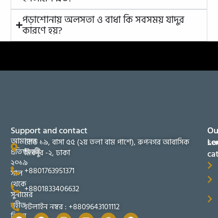
পড়াশোনায় অলসতা ও বাধা কি সবসময় যাদুর
কারণে হয়?
Support and contact
Ou
Ou
আমাদের
se
Lo
রোড ১৯, বাসা ৫৫ (২য় তলা বাম পাশে), রুপনগর আবাসিক
প্রতিষ্ঠানটি
মিরপুর -২, ঢাকা
ca
২০১৯
+8801763951371
সাল
থেকে
+8801833406632
সুনামের
সহীত
হটলাইন নম্বর : +8809643101112
তিব্বুন