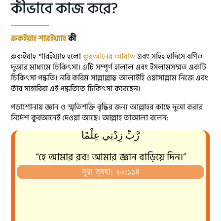
কীভাবে কাজ করে?
রুকইয়াহ শারইয়্যাহ
কী
রুকইয়াহ শারইয়্যাহ হলো
কুরআনের আয়াত
এবং সহিহ হাদিসে বর্ণিত
দুআর মাধ্যমে চিকিৎসা। এটি সম্পূর্ণ হালাল এবং ইসলামসম্মত একটি
চিকিৎসা পদ্ধতি। নবি করিম সাল্লাল্লাহু আলাইহি ওয়াসাল্লাম নিজে এবং
তাঁর সাহাবিরা এই পদ্ধতিতে চিকিৎসা করেছেন।
পড়াশোনায় জ্ঞান ও স্মৃতিশক্তি বৃদ্ধির জন্য আল্লাহর কাছে দুআ করার
নির্দেশ কুরআনেই দেওয়া আছে। আল্লাহ তাআলা বলেন:
رَّبِّ زِدْنِي عِلْمًا
“হে আমার রব! আমার জ্ঞান বাড়িয়ে দিন।”
সুরা ত্বহা: ২০:১১৪