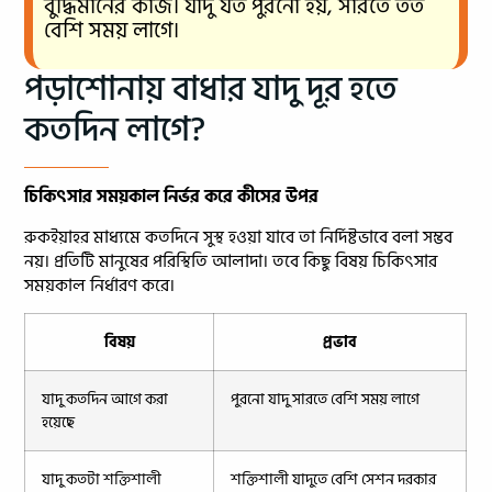
বুদ্ধিমানের কাজ। যাদু যত পুরনো হয়, সারতে তত
বেশি সময় লাগে।
পড়াশোনায় বাধার যাদু দূর হতে
কতদিন লাগে?
চিকিৎসার সময়কাল নির্ভর করে কীসের উপর
রুকইয়াহর মাধ্যমে কতদিনে সুস্থ হওয়া যাবে তা নির্দিষ্টভাবে বলা সম্ভব
নয়। প্রতিটি মানুষের পরিস্থিতি আলাদা। তবে কিছু বিষয় চিকিৎসার
সময়কাল নির্ধারণ করে।
বিষয়
প্রভাব
যাদু কতদিন আগে করা
পুরনো যাদু সারতে বেশি সময় লাগে
হয়েছে
যাদু কতটা শক্তিশালী
শক্তিশালী যাদুতে বেশি সেশন দরকার