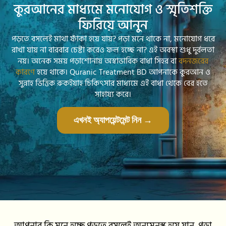
কুরআনের মাধ্যমে মনোযোগ ও স্মৃতিশক্তি
ফিরিয়ে আনুন
পড়তে বসলেই মাথা ফাঁকা হয়ে যায়? পড়া মনে থাকে না, মনোযোগ ধরে
রাখা যায় না বারবার চেষ্টা করেও ফল হচ্ছে না? এই অবস্থা শুধু দুর্বলতা
নয়। অনেক সময় পড়াশোনায় অস্বাভাবিক বাধা সিহর বা
বদনজরের
কারণে
হয়ে থাকে। Quranic Treatment BD আপনাকে কুরআন ও
সুন্নাহ ভিত্তিক রুকইয়াহ চিকিৎসার মাধ্যমে এই বাধা থেকে বের হতে
সাহায্য করে।
এখনই অ্যাপয়েন্টমেন্ট নিন →
আপনার কি মনে হচ্ছে পড়তে বসলেই অন্যমনস্ক হয়ে যান, পড়া