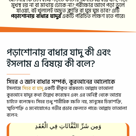
মুখস্থ হয় না বা মাথায় ঢোকে না? পরীক্ষার আগে পড়া ভুলে
যাওয়া, বই খুললেই অদ্ভুত ক্লান্তি বা ঘুম ঘুম ভাব? এটি
পড়াশোনায় বাধার যাদুর
একটি পরিচিত লক্ষণ হতে পারে।
পড়াশোনায় বাধার যাদু কী এবং
ইসলাম এ বিষয়ে কী বলে?
সিহর ও জ্ঞান বাধার সম্পর্ক, কুরআনের আলোকে
ইসলামে
সিহর বা যাদু
একটি স্বীকৃত বাস্তবতা। আল্লাহ তাআলা
কুরআনে যাদুর কথা উল্লেখ করেছেন এবং এর অনিষ্ট থেকে আশ্রয়
চাইতে বলেছেন। সিহর শুধু শারীরিক ক্ষতি নয়, মানুষের চিন্তাশক্তি,
স্মৃতিশক্তি ও মনোযোগেও গভীর প্রভাব ফেলতে পারে। আল্লাহ তাআলা
বলেন:
وَمِن شَرِّ النَّفَّاثَاتِ فِي الْعُقَدِ