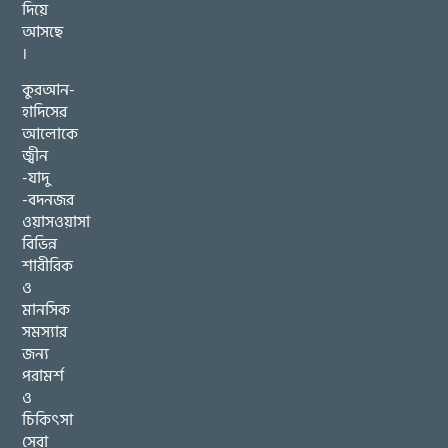
দিয়ে
আসছে
।
কুরআন-
হাদিসের
আলোকে
জ্বীন
-যাদু
-বদনজর
ওয়াসওয়াসা
বিভিন্ন
শারীরিক
ও
মানসিক
সমস্যার
জন্য
পরামর্শ
ও
চিকিৎসা
সেবা