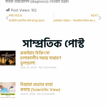
সঠিক ডায়গ্নোসিস (diagnosis) নেওয়াই উত্তম।
Post Views:
102
PREVIOUS
NEXT
ফ্যামিলি ক্রাই’সিস নাকি জা’দুর প্রভাব?
রুকইয়াহ শরিয়াহ — ইসলামিক চিকিৎসার একটি শক্তিশালী মাধ্যম
সাম্প্রতিক পোস্ট
রুকইয়াহ চিকিৎসা
চলাকালীন সময়ে সাধারণ
ভুলগুলো:
June 23, 2026
No Comments
হিজামা যেভাবে ব্যথা
কমায় (Scientific View)
June 8, 2026
No Comments