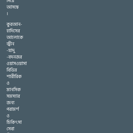
দিয়ে
আসছে
।
কুরআন-
হাদিসের
আলোকে
জ্বীন
-যাদু
-বদনজর
ওয়াসওয়াসা
বিভিন্ন
শারীরিক
ও
মানসিক
সমস্যার
জন্য
পরামর্শ
ও
চিকিৎসা
সেবা