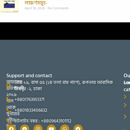
লক্ষণসমূহ-
April 18, 2026
No Comments
Support and contact
Ou
Ou
আমাদের
se
Lo
রোড ১৯, বাসা ৫৫ (২য় তলা বাম পাশে), রুপনগর আবাসিক
প্রতিষ্ঠানটি
মিরপুর -২, ঢাকা
ca
২০১৯
+8801763951371
সাল
থেকে
+8801833406632
সুনামের
সহীত
হটলাইন নম্বর : +8809643101112
তিব্বুন