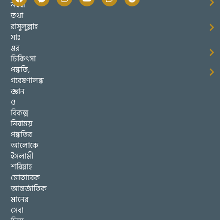
নববী
তথা
রাসুলুল্লাহ
সাঃ
এর
চিকিৎসা
পদ্ধতি,
গবেষণালব্ধ
জ্ঞান
ও
বিকল্প
নিরাময়
পদ্ধতির
আলোকে
ইসলামী
শরিয়াহ
মোতাবেক
আন্তর্জাতিক
মানের
সেবা