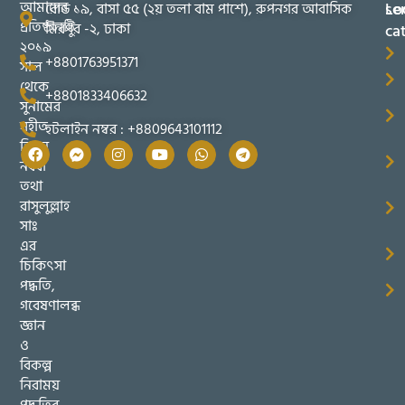
আমাদের
se
Lo
রোড ১৯, বাসা ৫৫ (২য় তলা বাম পাশে), রুপনগর আবাসিক
প্রতিষ্ঠানটি
মিরপুর -২, ঢাকা
ca
২০১৯
+8801763951371
সাল
থেকে
+8801833406632
সুনামের
সহীত
হটলাইন নম্বর : +8809643101112
তিব্বুন
নববী
তথা
রাসুলুল্লাহ
সাঃ
এর
চিকিৎসা
পদ্ধতি,
গবেষণালব্ধ
জ্ঞান
ও
বিকল্প
নিরাময়