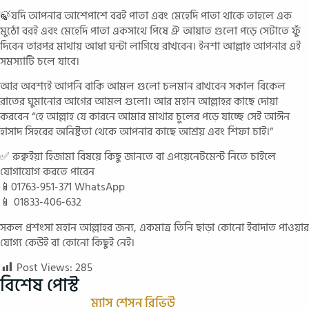
🍃যদি আপনার আশেপাশে বরই পাতা এবং মেহেদি পাতা থাকে তাহলে এক
মুঠো বরই এবং মেহেদি পাতা একসাথে পিষে ঐ আয়াত গুলো পড়ে সেটাতে ফুঁ
দিবেন তারপর মাথায় আধা ঘন্টা লাগিয়ে রাখবেন। ইনশা আল্লাহ আপনার এই
সমস্যাটি চলে যাবে।
আর অবশ্যই আপনি বাকি আমল গুলো চলমান রাখবেন সকাল বিকেল
রাতের ঘুমানোর আগের আমল গুলো। আর মহান আল্লাহর কাছে দোয়া
করবেন “হে আল্লাহ যে কারনে আমার মাথার চুলের পড়ে যাচ্ছে সেই আঈন
হাসাদ সিহরের অনিষ্টতা থেকে আপনার কাছে আশ্রয় এবং শিফা চাই।”
✅ রুক্বইয়া হিজামা বিষয়ে কিছু জানতে বা এপয়েনেটমেন্ট নিতে চাইলে
যোগাযোগ করতে পারেন
📱01763-951-371 WhatsApp
📱 01833-406-632
সকল প্রশংসা মহান আল্লাহর জন্য, একমাত্র তিনি ছাড়া কোনো ইবাদাত পাওয়ার
যোগ্য কেউই বা কোনো কিছুই নেই।
Post Views:
285
বিশেষ পোস্ট
ম‍্যাস শেসন রিভিউ