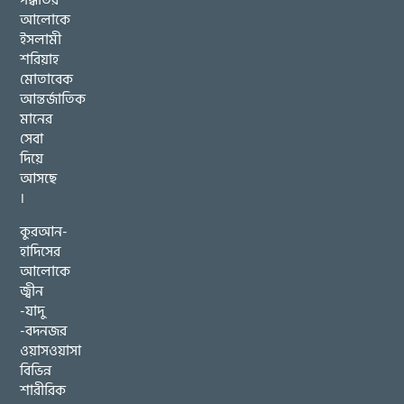
পদ্ধতির
আলোকে
ইসলামী
শরিয়াহ
মোতাবেক
আন্তর্জাতিক
মানের
সেবা
দিয়ে
আসছে
।
কুরআন-
হাদিসের
আলোকে
জ্বীন
-যাদু
-বদনজর
ওয়াসওয়াসা
বিভিন্ন
শারীরিক