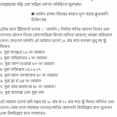
আল্লাহুম্মা সল্লি ওয়া সাল্লিম আ’লা নাবিয়্যিনা মুহাম্মাদ।
◼️ আঈন-হাসাদ-সিহরের কারনে চুল পড়ার ক্বুরআনি
চিকিৎসাঃ
এটার জন্য ট্রিটমেন্ট হলোঃ ✅ আপনি ২ লিটার পানির বোতল নিবেন এবং
তেলের বোতল নিবেন [কালোজিরা কিংবা অলিভ অয়েল] অথবা নারিকেল
তেল। সেগুলো আপনি এই আয়াত গুলো ২১ বার পড়ে হালকা থুথু সহ ফুঁ
দিবেন।
১. সূরা হাজ্জের ১৯ নং আয়াত
২. সূরা নাযিয়াতের ২ নং আয়াত
৩. সূরা আশ শুআরা ৮০ নং আয়াত
৪. সূরা তারিক্বের ১৫,১৬,১৭
৫. সূরা আল আ’রাফের ৫০ নং আয়াত
৬. সূরা ত্বা হা ৯৪ নং আয়াত
৭. সূরা আর রহমানের ৪১ নং আয়াত।
৮. সূরা ফালাক্ব এবং সূরা নাস
এই আয়াত গুলো যদি সম্ভব হয় ২১ বার বা ১১ বার পড়ে ফুঁ দিবেন পানিতে এবং
তেলে। আর হলো সবসময় তেলের/পানির বোতলটা বিসমিল্লাহ বলে খুলবেন
এবং বিসমিল্লাহ বলে লাগাবেন।