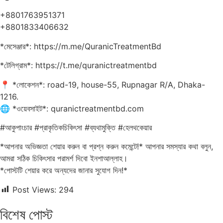
+8801763951371
+8801833406632
*মেসেঞ্জার*: https://m.me/QuranicTreatmentBd
*টেলিগ্রাম*: https://t.me/quranictreatmentbd
📍 *লোকেশন*: road-19, house-55, Rupnagar R/A, Dhaka-
1216.
🌐 *ওয়েবসাইট*: quranictreatmentbd.com
#আকুপাংচার #প্রাকৃতিকচিকিৎসা #ব্যথামুক্তি #হেলথকেয়ার
*আপনার অভিজ্ঞতা শেয়ার করুন বা প্রশ্ন করুন কমেন্টে!* আপনার সমস্যার কথা বলুন,
আমরা সঠিক চিকিৎসার পরামর্শ দিবো ইনশাআল্লাহ।
*পোস্টটি শেয়ার করে অন্যদের জানার সুযোগ দিন!*
Post Views:
294
বিশেষ পোস্ট