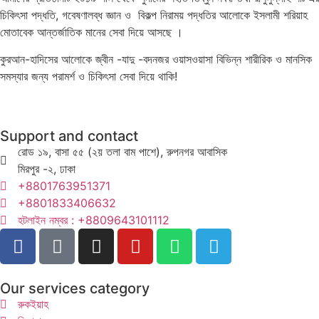
চিকিৎসা পদ্ধতি, গবেষণালব্ধ জ্ঞান ও বিকল্প নিরাময় পদ্ধতির আলোকে ইসলামী শরিয়াহ
মোতাবেক আন্তর্জাতিক মানের সেবা দিয়ে আসছে ।
কুরআন-হাদিসের আলোকে জ্বীন -যাদু -বদনজর ওয়াসওয়াসা বিভিন্ন শারীরিক ও মানসিক
সমস্যার জন্য পরামর্শ ও চিকিৎসা সেবা দিয়ে থাকি!
Support and contact
রোড ১৯, বাসা ৫৫ (২য় তলা বাম পাশে), রুপনগর আবাসিক
মিরপুর -২, ঢাকা
+8801763951371
+8801833406632
হটলাইন নম্বর : +8809643101112
Our services category
রুকইয়াহ