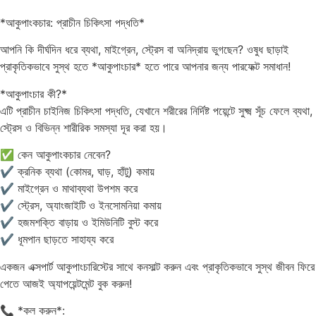
*আকুপাংকচার: প্রাচীন চিকিৎসা পদ্ধতি*
আপনি কি দীর্ঘদিন ধরে ব্যথা, মাইগ্রেন, স্ট্রেস বা অনিদ্রায় ভুগছেন? ওষুধ ছাড়াই
প্রাকৃতিকভাবে সুস্থ হতে *আকুপাংচার* হতে পারে আপনার জন্য পারফেক্ট সমাধান!
*আকুপাংচার কী?*
এটি প্রাচীন চাইনিজ চিকিৎসা পদ্ধতি, যেখানে শরীরের নির্দিষ্ট পয়েন্টে সুক্ষ্ম সূঁচ ফেলে ব্যথা,
স্ট্রেস ও বিভিন্ন শারীরিক সমস্যা দূর করা হয়।
✅ কেন আকুপাংকচার নেবেন?
✔️ ক্রনিক ব্যথা (কোমর, ঘাড়, হাঁটু) কমায়
✔️ মাইগ্রেন ও মাথাব্যথা উপশম করে
✔️ স্ট্রেস, অ্যাংজাইটি ও ইনসোমনিয়া কমায়
✔️ হজমশক্তি বাড়ায় ও ইমিউনিটি বুস্ট করে
✔️ ধূমপান ছাড়তে সাহায্য করে
একজন এক্সপার্ট আকুপাংচারিস্টের সাথে কনসাল্ট করুন এবং প্রাকৃতিকভাবে সুস্থ জীবন ফিরে
পেতে আজই অ্যাপয়েন্টমেন্ট বুক করুন!
📞 *কল করুন*: