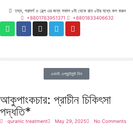
তথ্য, পরামর্শ ও হেল্প এর জন্য সকাল ৮টা থেকে রাত ৮টার মধ্যে কল করুন
+8801763951371
+8801833406632
এখনই এপয়েন্টমেন্ট নিন
আকুপাংকচার: প্রাচীন চিকিৎসা
পদ্ধতি*
quranic treatment
May 29, 2025
No Comments