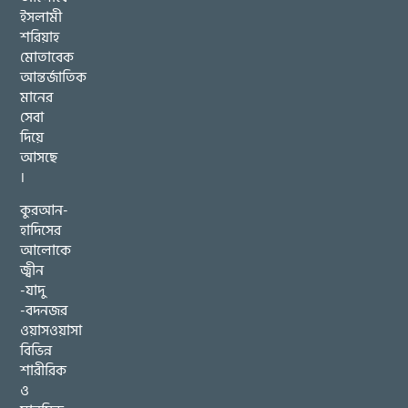
ইসলামী
শরিয়াহ
মোতাবেক
আন্তর্জাতিক
মানের
সেবা
দিয়ে
আসছে
।
কুরআন-
হাদিসের
আলোকে
জ্বীন
-যাদু
-বদনজর
ওয়াসওয়াসা
বিভিন্ন
শারীরিক
ও