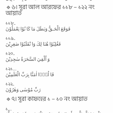
🔹৬। সূরা আল আরফের ১১৮ – ১২২ নং
আয়াত
১১৮..
فَوَقَعَ الْحَـقُّ وَبَطَلَ مَا كَا نُوْا يَعْمَلُوْنَ
১১৯..
فَغُلِبُوْا هُنَا لِكَ وَا نْقَلَبُوْا صٰغِرِيْنَ
১২০..
وَ اُلْقِيَ السَّحَرَةُ سٰجِدِيْنَ
১২১…
قَا لُوْۤا اٰمَنَّا بِرَبِّ الْعٰلَمِيْنَ
১২২..
رَبِّ مُوْسٰى وَهٰرُوْنَ
🔹৭। সূরা কাফহের ১ – ১০ নং আয়াত
১…