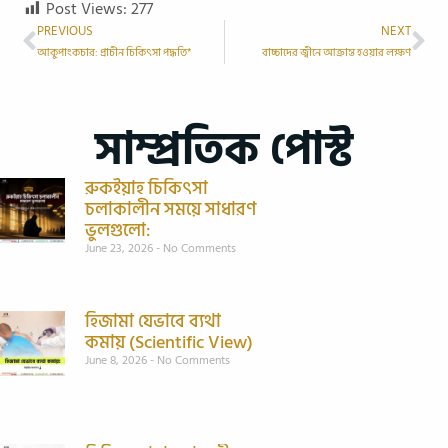
Post Views:
277
PREVIOUS
NEXT
আকুপাংকচার: প্রাচীন চিকিৎসা পদ্ধতি*
বাচ্চাদের জ্বীনে আক্রান্ত হওয়ার লক্ষণ
সাম্প্রতিক পোস্ট
রুকইয়াহ চিকিৎসা
চলাকালীন সময়ে সাধারণ
ভুলগুলো:
June 23, 2026
No Comments
হিজামা যেভাবে ব্যথা
কমায় (Scientific View)
June 8, 2026
No Comments