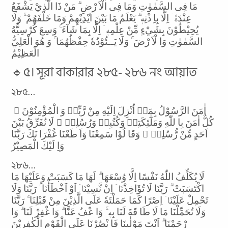
مَا فِى السَّمٰوٰتِ وَمَا فِى الْاَ رْضِ ۗ مَنْ ذَا الَّذِيْ يَشْفَعُ
عِنْدَهٗۤ اِلَّا بِاِ ذْنِهٖ ۗ يَعْلَمُ مَا بَيْنَ اَيْدِيْهِمْ وَمَا خَلْفَهُمْ ۚ وَلَا
يُحِيْطُوْنَ بِشَيْءٍ مِّنْ عِلْمِهٖۤ اِلَّا بِمَا شَآءَ ۚ وَسِعَ كُرْسِيُّهُ
السَّمٰوٰتِ وَا لْاَ رْضَ ۚ وَلَا يَــئُوْدُهٗ حِفْظُهُمَا ۚ وَ هُوَ الْعَلِيُّ
الْعَظِيْمُ
🔹৫। সূরা বাকারার ২৮৫- ২৮৬ নং আয়াত
২৮৫…
اٰمَنَ الرَّسُوْلُ بِمَاۤ اُنْزِلَ اِلَيْهِ مِنْ رَّبِّهٖ وَ الْمُؤْمِنُوْنَ ۗ
كُلٌّ اٰمَنَ بِا للّٰهِ وَمَلٰٓئِكَتِهٖ وَكُتُبِهٖ وَرُسُلِهٖ ۗ لَا نُفَرِّقُ بَيْنَ
اَحَدٍ مِّنْ رُّسُلِهٖ ۗ وَقَا لُوْا سَمِعْنَا وَاَ طَعْنَا غُفْرَا نَكَ رَبَّنَا
وَاِ لَيْكَ الْمَصِيْرُ
২৮৬…
لَا يُكَلِّفُ اللّٰهُ نَفْسًا اِلَّا وُسْعَهَا ۗ لَهَا مَا كَسَبَتْ وَعَلَيْهَا مَا
اكْتَسَبَتْ ۗ رَبَّنَا لَا تُؤَاخِذْنَاۤ اِنْ نَّسِيْنَاۤ اَوْ اَخْطَأْنَا ۚ رَبَّنَا وَلَا
تَحْمِلْ عَلَيْنَاۤ اِصْرًا كَمَا حَمَلْتَهٗ عَلَى الَّذِيْنَ مِنْ قَبْلِنَا ۚ رَبَّنَا
وَلَا تُحَمِّلْنَا مَا لَا طَا قَةَ لَنَا بِهٖ ۚ وَا عْفُ عَنَّا ۗ وَا غْفِرْ لَنَا ۗ وَا
رْحَمْنَا ۗ اَنْتَ مَوْلٰٮنَا فَا نْصُرْنَا عَلَى الْقَوْمِ الْكٰفِرِيْنَ