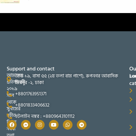
Support and contact
Ou
Ou
আমাদের
se
Lo
রোড ১৯, বাসা ৫৫ (২য় তলা বাম পাশে), রুপনগর আবাসিক
প্রতিষ্ঠানটি
মিরপুর -২, ঢাকা
ca
২০১৯
+8801763951371
সাল
থেকে
+8801833406632
সুনামের
সহীত
হটলাইন নম্বর : +8809643101112
তিব্বুন
নববী
তথা