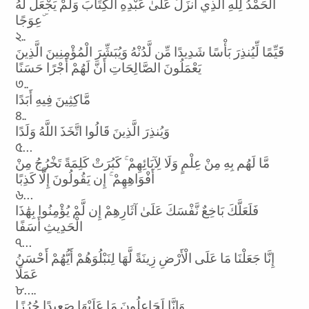
الْحَمْدُ لِلَّهِ الَّذِي أَنزَلَ عَلَىٰ عَبْدِهِ الْكِتَابَ وَلَمْ يَجْعَل لَّهُ
عِوَجًا ۜ
২..
قَيِّمًا لِّيُنذِرَ بَأْسًا شَدِيدًا مِّن لَّدُنْهُ وَيُبَشِّرَ الْمُؤْمِنِينَ الَّذِينَ
يَعْمَلُونَ الصَّالِحَاتِ أَنَّ لَهُمْ أَجْرًا حَسَنًا
৩..
مَّاكِثِينَ فِيهِ أَبَدًا
৪..
وَيُنذِرَ الَّذِينَ قَالُوا اتَّخَذَ اللَّهُ وَلَدًا
৫…
مَّا لَهُم بِهِ مِنْ عِلْمٍ وَلَا لِآبَائِهِمْ ۚ كَبُرَتْ كَلِمَةً تَخْرُجُ مِنْ
أَفْوَاهِهِمْ ۚ إِن يَقُولُونَ إِلَّا كَذِبًا
৬…
فَلَعَلَّكَ بَاخِعٌ نَّفْسَكَ عَلَىٰ آثَارِهِمْ إِن لَّمْ يُؤْمِنُوا بِهَٰذَا
الْحَدِيثِ أَسَفًا
৭…
إِنَّا جَعَلْنَا مَا عَلَى الْأَرْضِ زِينَةً لَّهَا لِنَبْلُوَهُمْ أَيُّهُمْ أَحْسَنُ
عَمَلًا
৮….
وَإِنَّا لَجَاعِلُونَ مَا عَلَيْهَا صَعِيدًا جُرُزًا