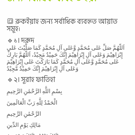
🔳 রুকইয়াহ জন্য সর্বাধিক ব্যবহৃত আয়াত
সমূহ
।
🔹১। দরূদ
اَللّهُمَّ صَلِّ عَلى مُحَمَّدٍ وَّعَلى آلِ مُحَمَّدٍ كَمَا صَلَّيْتَ عَلى
إِبْرَاهِيْمَ وَعَلى آلِ إِبْرَاهِيْمَ إِنَّكَ حَمِيْدٌ مَجِيْدُ، اَللّهُمَّ بَارِكْ
عَلى مُحَمَّدٍ وَّعَلى آلِ مُحَمَّدٍ كَمَا بَارَكْتَ عَلى إِبْرَاهِيْمَ
وَعَلى آلِ إِبْرَاهِيْمَ إِنَّكَ حَمِيْدٌ مَّجِيْدٌ
🔹২। সূরাহ ফাতিহা
بِسْمِ اللَّهِ الرَّحْمَٰنِ الرَّحِيمِ
الْحَمْدُ لِلَّهِ رَبِّ الْعَالَمِينَ
الرَّحْمَٰنِ الرَّحِيمِ
مَالِكِ يَوْمِ الدِّينِ