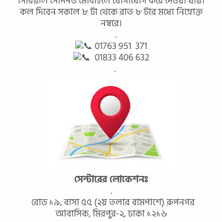
সিরিয়াল সেদিনও মোবাইলে যোগাযোগ করে দেওয়া যায়।
কল দিবেন সকাল ৮ টা থেকে রাত ৮ টার মধ্যে নিম্নোক্ত
নম্বরে।
.
01763 951 371
01833 406 632
.
সেন্টারের লোকেশনঃ
.
রোড ১৯, বাসা ৫৫ (২য় তলার বামপাশে) রুপনগর
আবাসিক, মিরপুর-২, ঢাকা ১২১৬