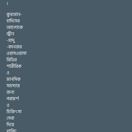
।
কুরআন-
হাদিসের
আলোকে
জ্বীন
-যাদু
-বদনজর
ওয়াসওয়াসা
বিভিন্ন
শারীরিক
ও
মানসিক
সমস্যার
জন্য
পরামর্শ
ও
চিকিৎসা
সেবা
দিয়ে
থাকি!