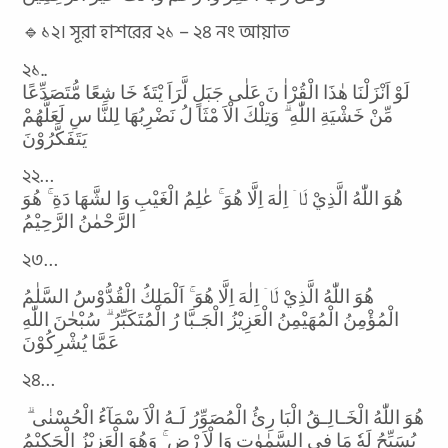
🔹১২। সূরা হাশরের ২১ – ২৪ নং আয়াত
২১..
لَوْ اَنْزَلْنَا هٰذَا الْقُرْاٰ نَ عَلٰى جَبَلٍ لَّرَاَ يْتَهٗ خَا شِعًا مُّتَصَدِّعًا
مِّنْ خَشْيَةِ اللّٰهِ ۗ وَتِلْكَ الْاَ مْثَا لُ نَضْرِبُهَا لِلنَّا سِ لَعَلَّهُمْ
يَتَفَكَّرُوْنَ
২২…
هُوَ اللّٰهُ الَّذِيْ لَاۤ اِلٰهَ اِلَّا هُوَ ۚ عٰلِمُ الْغَيْبِ وَا لشَّهَا دَةِ ۚ هُوَ
الرَّحْمٰنُ الرَّحِيْمُ
২৩…
هُوَ اللّٰهُ الَّذِيْ لَاۤ اِلٰهَ اِلَّا هُوَ ۚ اَلْمَلِكُ الْقُدُّوْسُ السَّلٰمُ
الْمُؤْمِنُ الْمُهَيْمِنُ الْعَزِيْزُ الْجَـبَّا رُ الْمُتَكَبِّرُ ۗ سُبْحٰنَ اللّٰهِ
عَمَّا يُشْرِكُوْنَ
২৪…
هُوَ اللّٰهُ الْخَـالِـقُ الْبَا رِئُ الْمُصَوِّرُ لَـهُ الْاَ سْمَآءُ الْحُسْنٰى ۗ
يُسَبِّحُ لَهٗ مَا فِى السَّمٰوٰتِ وَا لْاَ رْضِ ۚ وَهُوَ الْعَزِيْزُ الْحَكِيْمُ