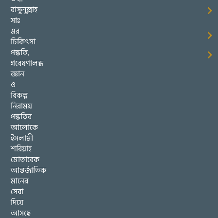
রাসুলুল্লাহ
সাঃ
এর
চিকিৎসা
পদ্ধতি,
গবেষণালব্ধ
জ্ঞান
ও
বিকল্প
নিরাময়
পদ্ধতির
আলোকে
ইসলামী
শরিয়াহ
মোতাবেক
আন্তর্জাতিক
মানের
সেবা
দিয়ে
আসছে