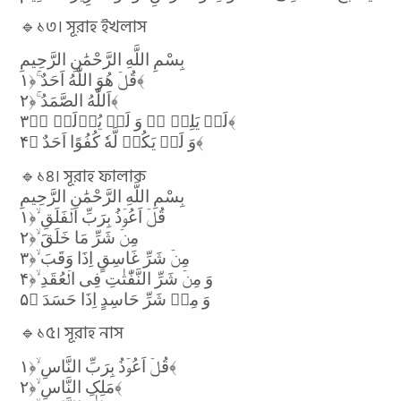
🔹১৩। সূরাহ ইখলাস
بِسْمِ اللَّهِ الرَّحْمَٰنِ الرَّحِيمِ
قُلۡ هُوَ اللّٰهُ اَحَدٌ ۚ﴿۱﴾
اَللّٰهُ الصَّمَدُ ۚ﴿۲﴾
لَمۡ یَلِدۡ ۬ۙ وَ لَمۡ یُوۡلَدۡ ۙ﴿۳﴾
وَ لَمۡ یَکُنۡ لَّهٗ کُفُوًا اَحَدٌ ﴿۴﴾
🔹১৪। সূরাহ ফালাক
بِسْمِ اللَّهِ الرَّحْمَٰنِ الرَّحِيمِ
قُلۡ اَعُوۡذُ بِرَبِّ الۡفَلَقِ ۙ﴿۱
مِنۡ شَرِّ مَا خَلَقَ ۙ﴿۲
مِنۡ شَرِّ غَاسِقٍ اِذَا وَقَبَ ۙ﴿۳
وَ مِنۡ شَرِّ النَّفّٰثٰتِ فِی الۡعُقَدِ ۙ﴿۴
وَ مِنۡ شَرِّ حَاسِدٍ اِذَا حَسَدَ ﴿۵
🔹১৫। সূরাহ নাস
قُلۡ اَعُوۡذُ بِرَبِّ النَّاسِ ۙ﴿۱﴾
مَلِکِ النَّاسِ ۙ﴿۲﴾