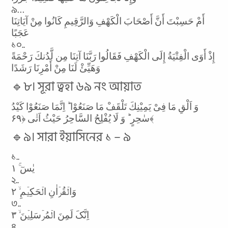
৯…
أَمْ حَسِبْتَ أَنَّ أَصْحَابَ الْكَهْفِ وَالرَّقِيمِ كَانُوا مِنْ آيَاتِنَا
عَجَبًا
১০..
إِذْ أَوَى الْفِتْيَةُ إِلَى الْكَهْفِ فَقَالُوا رَبَّنَا آتِنَا مِن لَّدُنكَ رَحْمَةً
وَهَيِّئْ لَنَا مِنْ أَمْرِنَا رَشَدًا
🔹৮। সূরা ত্বহা ৬৯ নং আয়াত
وَ اَلْقِ مَا فِیْ یَمِیْنِكَ تَلْقَفْ مَا صَنَعُوْا ؕ اِنَّمَا صَنَعُوْا کَیْدُ
سٰحِرٍ ؕ وَ لَا یُفْلِحُ السَّاحِرُ حَیْثُ اَتٰی ﴿۶۹﴾
🔹৯। সারা ইয়াসিনের ১ – ৯
১..
یٰسٓ ۚ ١
২..
وَالۡقُرۡاٰنِ الۡحَکِیۡمِ ۙ ٢
৩..
اِنَّکَ لَمِنَ الۡمُرۡسَلِیۡنَ ۙ ٣
৪..