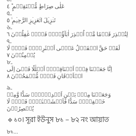
عَلٰی صِرَاطٍ مُّسۡتَقِیۡمٍ ؕ ٤
৫..
تَنۡزِیۡلَ الۡعَزِیۡزِ الرَّحِیۡمِ ۙ ٥
৬..
لِتُنۡذِرَ قَوۡمًا مَّاۤ اُنۡذِرَ اٰبَآؤُہُمۡ فَہُمۡ غٰفِلُوۡنَ ٦
৭..
لَقَدۡ حَقَّ الۡقَوۡلُ عَلٰۤی اَکۡثَرِہِمۡ فَہُمۡ لَا
یُؤۡمِنُوۡنَ ٧
৮..
اِنَّا جَعَلۡنَا فِیۡۤ اَعۡنَاقِہِمۡ اَغۡلٰلًا فَہِیَ اِلَی
الۡاَذۡقَانِ فَہُمۡ مُّقۡمَحُوۡنَ ٨
৯..
وَجَعَلۡنَا مِنۡۢ بَیۡنِ اَیۡدِیۡہِمۡ سَدًّا وَّمِنۡ
خَلۡفِہِمۡ سَدًّا فَاَغۡشَیۡنٰہُمۡ فَہُمۡ لَا
یُبۡصِرُوۡنَ
🔹১০। সূরা ইউনুস ৮১ – ৮২ নং আয়াত
৮১…