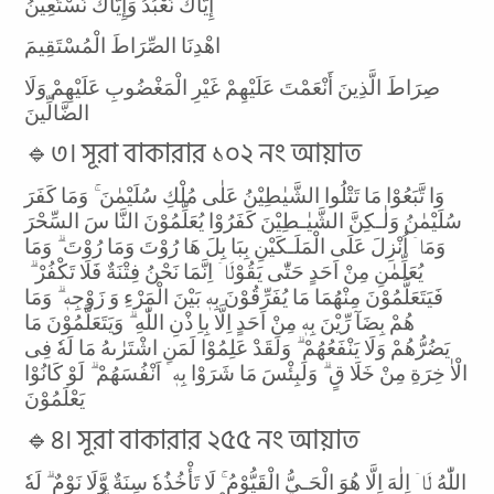
إِيَّاكَ نَعْبُدُ وَإِيَّاكَ نَسْتَعِينُ
اهْدِنَا الصِّرَاطَ الْمُسْتَقِيمَ
صِرَاطَ الَّذِينَ أَنْعَمْتَ عَلَيْهِمْ غَيْرِ الْمَغْضُوبِ عَلَيْهِمْ وَلَا
الضَّالِّينَ
🔹৩। সূরা বাকারার ১০২ নং আয়াত
وَا تَّبَعُوْا مَا تَتْلُوا الشَّيٰطِيْنُ عَلٰى مُلْكِ سُلَيْمٰنَ ۚ وَمَا کَفَرَ
سُلَيْمٰنُ وَلٰـكِنَّ الشَّيٰـطِيْنَ كَفَرُوْا يُعَلِّمُوْنَ النَّا سَ السِّحْرَ
وَمَاۤ اُنْزِلَ عَلَى الْمَلَـکَيْنِ بِبَا بِلَ هَا رُوْتَ وَمَا رُوْتَ ۗ وَمَا
يُعَلِّمٰنِ مِنْ اَحَدٍ حَتّٰى يَقُوْلَاۤ اِنَّمَا نَحْنُ فِتْنَةٌ فَلَا تَكْفُرْ ۗ
فَيَتَعَلَّمُوْنَ مِنْهُمَا مَا يُفَرِّقُوْنَ بِهٖ بَيْنَ الْمَرْءِ وَ زَوْجِهٖ ۗ وَمَا
هُمْ بِضَآ رِّيْنَ بِهٖ مِنْ اَحَدٍ اِلَّا بِاِ ذْنِ اللّٰهِ ۗ وَيَتَعَلَّمُوْنَ مَا
يَضُرُّهُمْ وَلَا يَنْفَعُهُمْ ۗ وَلَقَدْ عَلِمُوْا لَمَنِ اشْتَرٰٮهُ مَا لَهٗ فِى
الْاٰ خِرَةِ مِنْ خَلَا قٍ ۗ وَلَبِئْسَ مَا شَرَوْا بِهٖۤ اَنْفُسَهُمْ ۗ لَوْ کَانُوْا
يَعْلَمُوْنَ
🔹৪। সূরা বাকারার ২৫৫ নং আয়াত
اللّٰهُ لَاۤ اِلٰهَ اِلَّا هُوَ الْحَـيُّ الْقَيُّوْمُ ۚ لَا تَأْخُذُهٗ سِنَةٌ وَّلَا نَوْمٌ ۗ لَهٗ