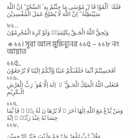
فَلَمَّاۤ اَلْقَوْا قَا لَ مُوْسٰى مَا جِئْتُمْ بِهِ ۙ السِّحْرُ ۗ اِنَّ اللّٰهَ
سَيُبْطِلُهٗ ۗ اِنَّ اللّٰهَ لَا يُصْلِحُ عَمَلَ الْمُفْسِدِيْنَ
৮২…
وَيُحِقُّ اللّٰهُ الْحَـقَّ بِكَلِمٰتِهٖ وَلَوْ كَرِهَ الْمُجْرِمُوْنَ
🔹১১। সূরা আল মুমিনুনের ১১৫ – ১১৮ নং
আয়াত
১১৫..
اَفَحَسِبْتُمْ اَنَّمَا خَلَقْنٰكُمْ عَبَثًا وَّاَنَّكُمْ اِلَيْنَا لَا تُرْجَعُوْنَ
১১৬..
فَتَعٰلَى اللّٰهُ الْمَلِكُ الْحَـقُّ ۚ لَاۤ اِلٰهَ اِلَّا هُوَ ۚ رَبُّ الْعَرْشِ
الْـكَرِيْمِ
১১৭..
وَمَنْ يَّدْعُ مَعَ اللّٰهِ اِلٰهًا اٰخَرَ ۙ لَا بُرْهَا نَ لَهٗ بِهٖ ۙ فَاِ نَّمَا
حِسَا بُهٗ عِنْدَ رَبِّهٖ ۗ اِنَّهٗ
১১৮..
وَقُلْ رَّبِّ اغْفِرْ وَا رْحَمْ وَاَ نْتَ خَيْرُ الرّٰحِمِيْنَ