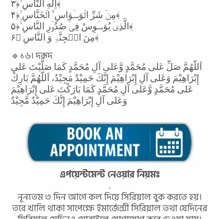
اِلٰهِ النَّاسِ ۙ﴿۳﴾
مِنۡ شَرِّ الۡوَسۡوَاسِ ۬ۙ الۡخَنَّاسِ ۪ۙ﴿۴﴾
الَّذِیۡ یُوَسۡوِسُ فِیۡ صُدُوۡرِ النَّاسِ ۙ﴿۵﴾
مِنَ الۡجِنَّۃِ وَ النَّاسِ ﴿۶﴾
🔹১৬। দরূদ
اَللّهُمَّ صَلِّ عَلى مُحَمَّدٍ وَّعَلى آلِ مُحَمَّدٍ كَمَا صَلَّيْتَ عَلى
إِبْرَاهِيْمَ وَعَلى آلِ إِبْرَاهِيْمَ إِنَّكَ حَمِيْدٌ مَجِيْدُ، اَللّهُمَّ بَارِكْ
عَلى مُحَمَّدٍ وَّعَلى آلِ مُحَمَّدٍ كَمَا بَارَكْتَ عَلى إِبْرَاهِيْمَ
وَعَلى آلِ إِبْرَاهِيْمَ إِنَّكَ حَمِيْدٌ مَّجِيْدٌ
এপয়েন্টমেন্ট নেওয়ার নিয়মঃ
.
নূন্যতম ৩ দিন আগে কল দিয়ে সিরিয়াল বুক করতে হয়।
তবে খালি থাকা সাপেক্ষে ইমার্জেন্সী সিরিয়াল তথা যেদিনের