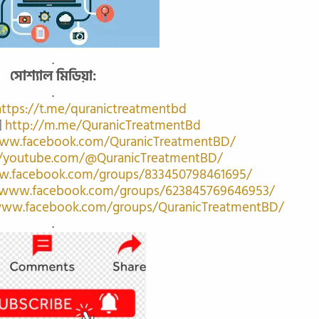
.
সোশ্যাল মিডিয়া:
.
https://t.me/quranictreatmentbd
http://m.me/QuranicTreatmentBd
www.facebook.com/QuranicTreatmentBD/
//youtube.com/@QuranicTreatmentBD/
w.facebook.com/groups/833450798461695/
/www.facebook.com/groups/623845769646953/
www.facebook.com/groups/QuranicTreatmentBD/
.