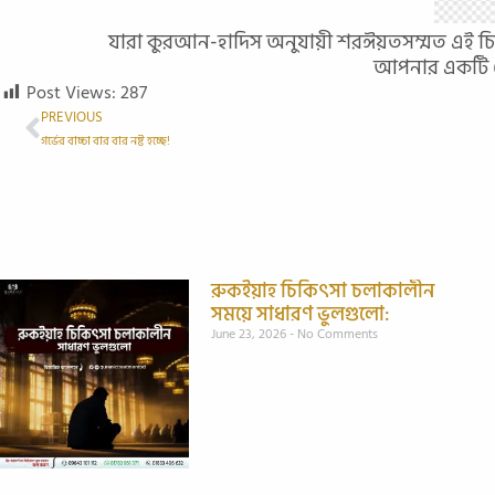
যারা কুরআন-হাদিস অনুযায়ী শরঈয়তসম্মত এই চি
আপনার একটি শে
Post Views:
287
PREVIOUS
গর্ভের বাচ্চা বার বার নষ্ট হচ্ছে!
রুকইয়াহ চিকিৎসা চলাকালীন
সময়ে সাধারণ ভুলগুলো:
June 23, 2026
No Comments