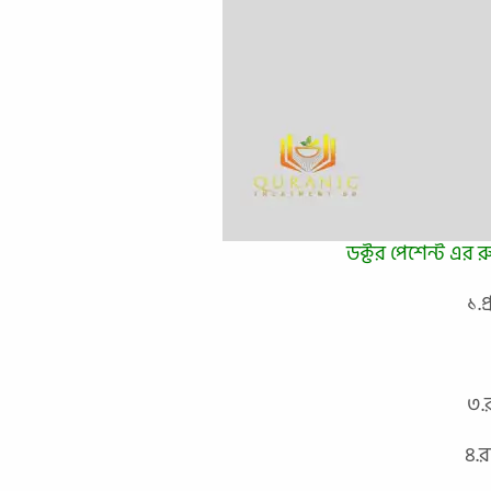
ডক্টর পেশেন্ট এর 
১.
৩.
৪.র