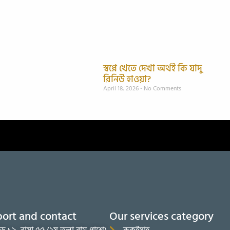
স্বপ্নে খেতে দেখা অর্থই কি যাদু
রিনিউ হাওয়া?
April 18, 2026
No Comments
ort and contact
Our services category
ড ১৯, বাসা ৫৫ (২য় তলা বাম পাশে),
রুকইয়াহ