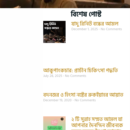
বিশেষ পোস্ট
যাদু রিনিউ বন্ধের আমল
December 1, 2025
No Comments
আকুপাংকচার: প্রাচীন চিকিৎসা পদ্ধতি
July 28, 2025
No Comments
বদনজর ও হিংসা নষ্টের রুকইয়াহর আয়াত
December 19, 2020
No Comments
২ টি সুন্নাহ সম্মত আমল যা
আপনার দৈনন্দিন জীবনকে