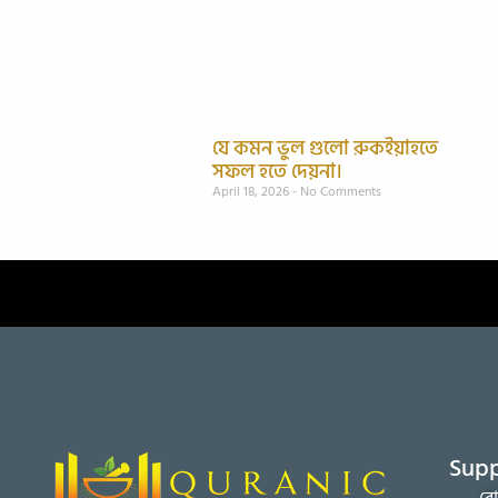
যে কমন ভুল গুলো রুকইয়াহতে
সফল হতে দেয়না।
April 18, 2026
No Comments
Supp
রো