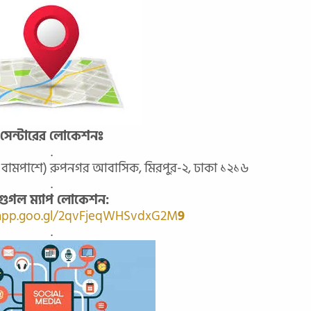
সেন্টারের লোকেশনঃ
.
বামপাশে) রুপনগর আবাসিক, মিরপুর-২, ঢাকা ১২১৬
.
গুগল ম্যাপ লোকেশন:
.app.goo.gl/2qvFjeqWHSvdxG2M
9
.