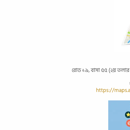
রোড ১৯, বাসা ৫৫ (২য় তলার 
https://maps