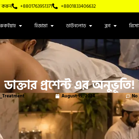
ল করুন
+8801763951371
+8801833406632
রুকইয়াহ
হিজামা
ডাউনলোড
ব্লগ
রিসোর
ডাক্তার প্রশেন্ট এর অনুভূতি!
c_Treatment
August 15, 2024
No