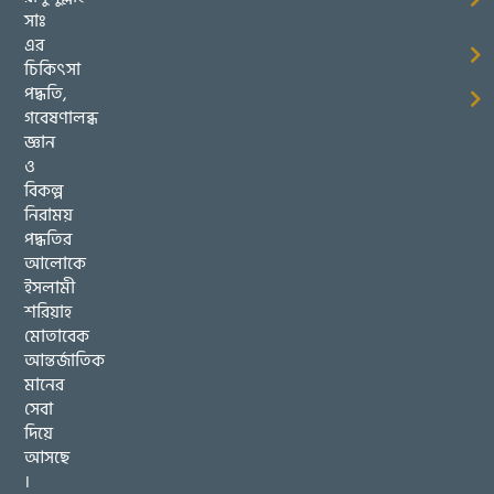
সাঃ
এর
চিকিৎসা
পদ্ধতি,
গবেষণালব্ধ
জ্ঞান
ও
বিকল্প
নিরাময়
পদ্ধতির
আলোকে
ইসলামী
শরিয়াহ
মোতাবেক
আন্তর্জাতিক
মানের
সেবা
দিয়ে
আসছে
।