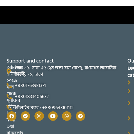
Support and contact
Ou
Ou
আমাদের
se
Lo
রোড ১৯, বাসা ৫৫ (২য় তলা বাম পাশে), রুপনগর আবাসিক
প্রতিষ্ঠানটি
মিরপুর -২, ঢাকা
ca
২০১৯
+8801763951371
সাল
থেকে
+8801833406632
সুনামের
সহীত
হটলাইন নম্বর : +8809643101112
তিব্বুন
নববী
তথা
রাসুলুল্লাহ