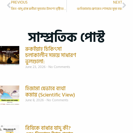
PREVIOUS
NEXT
জিন -যাদু গ্রাস্ত রুগীরা সুস্থতার উদেশ‍্যে বৃষ্টিতে ভিজুন!
📛হিজামায় ফ্রোজেন শোল্ডার সুস্হ হয়।
সাম্প্রতিক পোস্ট
রুকইয়াহ চিকিৎসা
চলাকালীন সময়ে সাধারণ
ভুলগুলো:
June 23, 2026
No Comments
হিজামা যেভাবে ব্যথা
কমায় (Scientific View)
June 8, 2026
No Comments
রিযিকে বাধার যাদু কী?