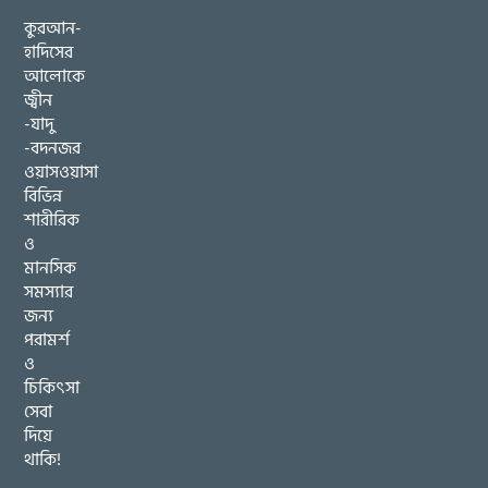
কুরআন-
হাদিসের
আলোকে
জ্বীন
-যাদু
-বদনজর
ওয়াসওয়াসা
বিভিন্ন
শারীরিক
ও
মানসিক
সমস্যার
জন্য
পরামর্শ
ও
চিকিৎসা
সেবা
দিয়ে
থাকি!