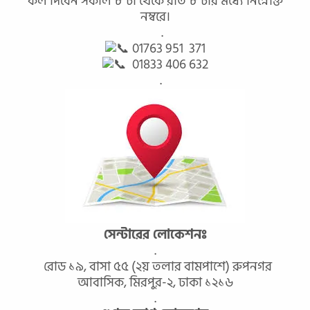
কল দিবেন সকাল ৮ টা থেকে রাত ৮ টার মধ্যে নিম্নোক্ত
নম্বরে।
.
01763 951 371
01833 406 632
.
সেন্টারের লোকেশনঃ
.
রোড ১৯, বাসা ৫৫ (২য় তলার বামপাশে) রুপনগর
আবাসিক, মিরপুর-২, ঢাকা ১২১৬
.