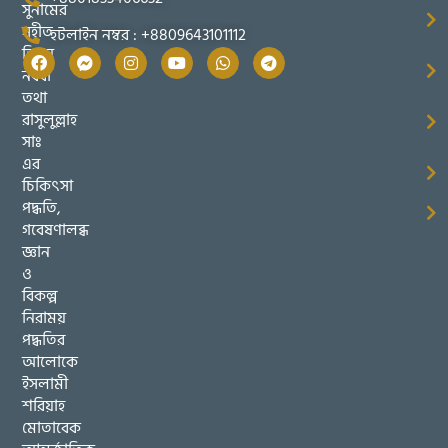
সুনামের
সহীত
হটলাইন নম্বর : +8809643101112
তিব্বুন
নববী
তথা
রাসুলুল্লাহ
সাঃ
এর
চিকিৎসা
পদ্ধতি,
গবেষণালব্ধ
জ্ঞান
ও
বিকল্প
নিরাময়
পদ্ধতির
আলোকে
ইসলামী
শরিয়াহ
মোতাবেক