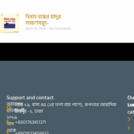
বিবাহ বন্ধের যাদুর
লক্ষণসমূহ-
April 18, 2026
No Comments
Support and contact
Ou
Ou
আমাদের
se
Lo
রোড ১৯, বাসা ৫৫ (২য় তলা বাম পাশে), রুপনগর আবাসিক
প্রতিষ্ঠানটি
মিরপুর -২, ঢাকা
ca
২০১৯
+8801763951371
সাল
থেকে
+8801833406632