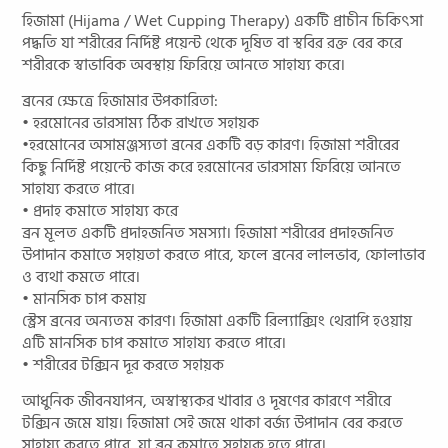
হিজামা (Hijama / Wet Cupping Therapy) একটি প্রাচীন চিকিৎসা
পদ্ধতি যা শরীরের নির্দিষ্ট পয়েন্ট থেকে দূষিত বা স্থবির রক্ত বের করে
শরীরকে স্বাভাবিক অবস্থায় ফিরিয়ে আনতে সাহায্য করে।
ব্রনের ক্ষেত্রে হিজামার উপকারিতা:
• হরমোনের ভারসাম্য ঠিক রাখতে সহায়ক
•হরমোনের অসামঞ্জস্যতা ব্রনের একটি বড় কারণ। হিজামা শরীরের
কিছু নির্দিষ্ট পয়েন্টে কাজ করে হরমোনের ভারসাম্য ফিরিয়ে আনতে
সাহায্য করতে পারে।
• প্রদাহ কমাতে সাহায্য করে
ব্রন মূলত একটি প্রদাহজনিত সমস্যা। হিজামা শরীরের প্রদাহজনিত
উপাদান কমাতে সহায়তা করতে পারে, ফলে ব্রনের লালভাব, ফোলাভাব
ও ব্যথা কমতে পারে।
• মানসিক চাপ কমায়
স্ট্রেস ব্রনের অন্যতম কারণ। হিজামা একটি রিল্যাক্সিং থেরাপি হওয়ায়
এটি মানসিক চাপ কমাতে সাহায্য করতে পারে।
• শরীরের টক্সিন দূর করতে সহায়ক
আধুনিক জীবনযাপন, অস্বাস্থ্যকর খাবার ও দূষণের কারণে শরীরে
টক্সিন জমে যায়। হিজামা সেই জমে থাকা বর্জ্য উপাদান বের করতে
সাহায্য করতে পারে, যা ব্রন কমাতে সহায়ক হতে পারে।