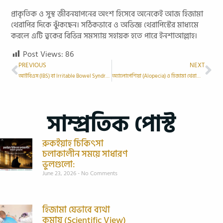
প্রাকৃতিক ও সুস্থ জীবনযাপনের অংশ হিসেবে অনেকেই আজ হিজামা
থেরাপির দিকে ঝুঁকছেন। সঠিকভাবে ও অভিজ্ঞ থেরাপিস্টের মাধ্যমে
করলে এটি ত্বকের বিভিন্ন সমস্যায় সহায়ক হতে পারে ইনশাআল্লাহ।
Post Views:
86
PREVIOUS
NEXT
আইবিএস (IBS) বা Irritable Bowel Syndrome এ হিজামা থেরাপি
অ্যালোপেশিয়া (Alopecia) ও হিজামা থেরাপি: প্রাকৃতিক ও সুন্নাহভিত্তিক একটি সম্ভাব্য সমাধান।
সাম্প্রতিক পোস্ট
রুকইয়াহ চিকিৎসা
চলাকালীন সময়ে সাধারণ
ভুলগুলো:
June 23, 2026
No Comments
হিজামা যেভাবে ব্যথা
কমায় (Scientific View)