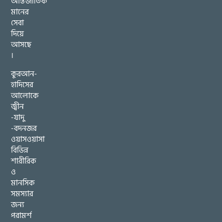
আন্তর্জাতিক
মানের
সেবা
দিয়ে
আসছে
।
কুরআন-
হাদিসের
আলোকে
জ্বীন
-যাদু
-বদনজর
ওয়াসওয়াসা
বিভিন্ন
শারীরিক
ও
মানসিক
সমস্যার
জন্য
পরামর্শ