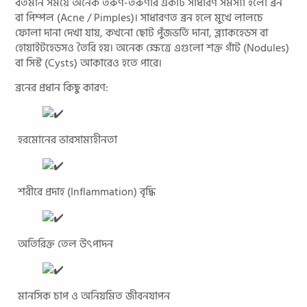
বর্তমান সময়ে অনেক তরুণ-তরুণীর একটি সাধারণ সমস্যা হলো ব্রন
বা পিম্পল (Acne / Pimples)। সাধারণত ব্রন হলে মুখে লালচে
ফোলা দানা দেখা যায়, কখনো ছোট পুঁজভর্তি দানা, ব্ল্যাকহেডস বা
হোয়াইটহেডসও তৈরি হয়। অনেক ক্ষেত্রে এগুলো শক্ত গাঁট (Nodules)
বা সিস্ট (Cysts) আকারেও হতে পারে।
ব্রনের প্রধান কিছু কারণ:
হরমোনের ভারসাম্যহীনতা
শরীরে প্রদাহ (Inflammation) বৃদ্ধি
অতিরিক্ত তেল উৎপাদন
মানসিক চাপ ও অনিয়মিত জীবনযাপন