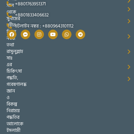
+8801763951371
সাল
থেকে
+8801833406632
সুনামের
সহীত
হটলাইন নম্বর : +8809643101112
তিব্বুন
নববী
তথা
রাসুলুল্লাহ
সাঃ
এর
চিকিৎসা
পদ্ধতি,
গবেষণালব্ধ
জ্ঞান
ও
বিকল্প
নিরাময়
পদ্ধতির
আলোকে
ইসলামী