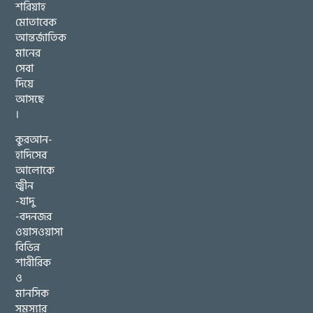
শরিয়াহ
মোতাবেক
আন্তর্জাতিক
মানের
সেবা
দিয়ে
আসছে
।
কুরআন-
হাদিসের
আলোকে
জ্বীন
-যাদু
-বদনজর
ওয়াসওয়াসা
বিভিন্ন
শারীরিক
ও
মানসিক
সমস্যার