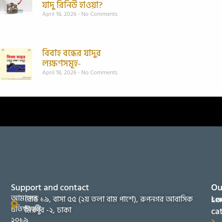
যাদু রিনিউ হাওয়া?
April 18, 2026
No Comments
বিবাহ বন্ধের যাদুর
লক্ষণসমূহ-
April 18, 2026
No Comments
Support and contact
Ou
Ou
আমাদের
se
Lo
রোড ১৯, বাসা ৫৫ (২য় তলা বাম পাশে), রুপনগর আবাসিক
প্রতিষ্ঠানটি
মিরপুর -২, ঢাকা
ca
২০১৯