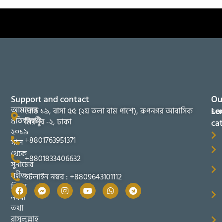
Support and contact
Ou
Ou
আমাদের
se
Lo
রোড ১৯, বাসা ৫৫ (২য় তলা বাম পাশে), রুপনগর আবাসিক
প্রতিষ্ঠানটি
মিরপুর -২, ঢাকা
ca
২০১৯
+8801763951371
সাল
থেকে
+8801833406632
সুনামের
সহীত
হটলাইন নম্বর : +8809643101112
তিব্বুন
নববী
তথা
রাসুলুল্লাহ