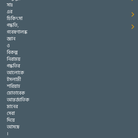
সাঃ
এর
চিকিৎসা
পদ্ধতি,
গবেষণালব্ধ
জ্ঞান
ও
বিকল্প
নিরাময়
পদ্ধতির
আলোকে
ইসলামী
শরিয়াহ
মোতাবেক
আন্তর্জাতিক
মানের
সেবা
দিয়ে
আসছে
।