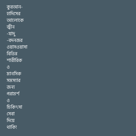
কুরআন-
হাদিসের
আলোকে
জ্বীন
-যাদু
-বদনজর
ওয়াসওয়াসা
বিভিন্ন
শারীরিক
ও
মানসিক
সমস্যার
জন্য
পরামর্শ
ও
চিকিৎসা
সেবা
দিয়ে
থাকি!