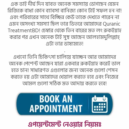
এক ভাই দীর্ঘ দিন যাবত অনেক সমস্যায় ভোগছেন যেমন
রিজিকে বাধা কোন ব‍্যাবসা বানিজ‍্য কোন টাই সফল হন না!
এবং পরিবারের সাথে বিচ্ছিন্ন কেউ তাকে দেখতে পারেন না
এমন অসংখ্য সমস্যা ছিল তার ভিতরে আমাদের Quranic
TreatmentBD! চেম্বার থেকে তিন বারের মত লং রুকইয়াহ
করার পর এখন অনেক টাই সুস্থ আছেন আলহামদুলিল্লাহ্
এটা তার ভাষ‍্যমতে!
.
এখনো তিনি চিকিৎসা চালিয়ে যাচ্ছেন আর আমাদের
অনেক পেশেন্ট আছেন যারা একবার রুকইয়াহ করেই ভাল
হতে চান! সাধারণত এগুলোর জন্য অনেক গুলো শেসন
করতে হয় এটা আমাদের খেয়াল করতে হবে এবং নিজের
আমল গুলো সঠিক মত আদায় করতে হবে!
এপয়েন্টমেন্ট নেওয়ার নিয়মঃ