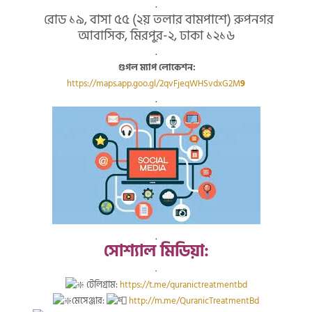
.
রোড ১৯, বাসা ৫৫ (২য় তলার বামপাশে) রুপনগর
আবাসিক, মিরপুর-২, ঢাকা ১২১৬
.
গুগল ম্যাপ লোকেশন:
https://maps.app.goo.gl/2qvFjeqWHSvdxG2M
9
.
.
সোশ্যাল মিডিয়া:
.
টেলিগ্রাম:
https://t.me/quranictreatmentbd
মেসেঞ্জার:
http://m.me/QuranicTreatmentBd