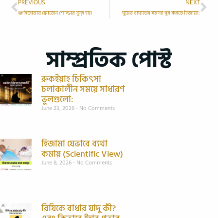
PREVIOUS
NEXT
📛হিজামায় ফ্রোজেন শোল্ডার সুস্হ হয়।
ঘুমের ব্যঘাতের সমস্যা দূর করতে হিজামা:
সাম্প্রতিক পোস্ট
রুকইয়াহ চিকিৎসা
চলাকালীন সময়ে সাধারণ
ভুলগুলো:
June 23, 2026
No Comments
হিজামা যেভাবে ব্যথা
কমায় (Scientific View)
June 8, 2026
No Comments
রিযিকে বাধার যাদু কী?