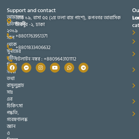
Support and contact
Ou
Ou
আমাদের
se
Lo
রোড ১৯, বাসা ৫৫ (২য় তলা বাম পাশে), রুপনগর আবাসিক
প্রতিষ্ঠানটি
মিরপুর -২, ঢাকা
ca
২০১৯
+8801763951371
সাল
থেকে
+8801833406632
সুনামের
সহীত
হটলাইন নম্বর : +8809643101112
তিব্বুন
নববী
তথা
রাসুলুল্লাহ
সাঃ
এর
চিকিৎসা
পদ্ধতি,
গবেষণালব্ধ
জ্ঞান
ও