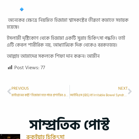
অনেকের ক্ষেত্রে নিয়মিত হিজামা শ্বাসকষ্টের তীব্রতা কমাতে সহায়ক
হয়েছে।
ইসলামী দৃষ্টিকোণ থেকে হিজামা একটি সুন্নাহ চিকিৎসা পদ্ধতি। তাই
এটি কেবল শারীরিক নয়, আধ্যাত্মিক দিক থেকেও বরকতময়।
আল্লাহ আমাদের সকলকে শিফা দান করুন। আমীন
Post Views:
77
PREVIOUS
NEXT
মাইগ্রেনের কষ্ট? হিজামা হতে পারে প্রশান্তির এক সুন্দর সমাধান –
আইবিএস (IBS) বা Irritable Bowel Syndrome এ হিজামা থেরাপি
সাম্প্রতিক পোস্ট
রুকইয়াহ চিকিৎসা