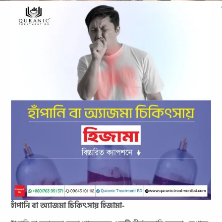
হাঁপানি বা অ্যাজমা চিকিৎসায় হিজামা-