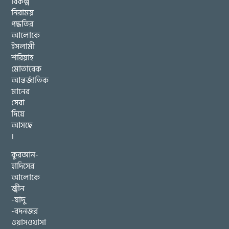
বিকল্প
নিরাময়
পদ্ধতির
আলোকে
ইসলামী
শরিয়াহ
মোতাবেক
আন্তর্জাতিক
মানের
সেবা
দিয়ে
আসছে
।
কুরআন-
হাদিসের
আলোকে
জ্বীন
-যাদু
-বদনজর
ওয়াসওয়াসা