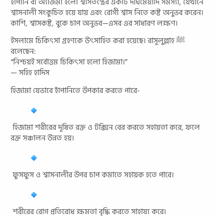
হাঁপানি বা অ্যাজমা হলো শ্বাসতন্ত্রের একটি দীর্ঘমেয়াদি সমস্যা, যেখানে
শ্বাসনালী সংকুচিত হয়ে যায় এবং রোগী শ্বাস নিতে কষ্ট অনুভব করেন।
কাশি, শ্বাসকষ্ট, বুকে চাপ অনুভব—এসব এর সাধারণ লক্ষণ।
ইসলামে চিকিৎসা গ্রহণকে উৎসাহিত করা হয়েছে। রাসূলুল্লাহ ﷺ
বলেছেন:
“নিশ্চয়ই সর্বোত্তম চিকিৎসা হলো হিজামা।”
— সহিহ হাদিস
হিজামা যেভাবে হাঁপানিতে উপকার করতে পারে-
হিজামা শরীরের দূষিত রক্ত ও টক্সিন বের করতে সহায়তা করে, ফলে
রক্ত সঞ্চালন উন্নত হয়।
ফুসফুস ও শ্বাসনালীর উপর চাপ কমাতে সহায়ক হতে পারে।
শরীরের রোগ প্রতিরোধ ক্ষমতা বৃদ্ধি করতে সাহায্য করে।