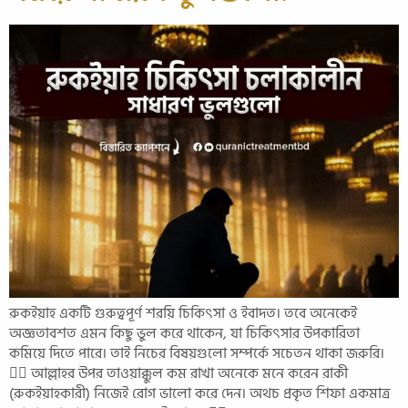
রুকইয়াহ একটি গুরুত্বপূর্ণ শরয়ি চিকিৎসা ও ইবাদত। তবে অনেকেই
অজ্ঞতাবশত এমন কিছু ভুল করে থাকেন, যা চিকিৎসার উপকারিতা
কমিয়ে দিতে পারে। তাই নিচের বিষয়গুলো সম্পর্কে সচেতন থাকা জরুরি।
১️⃣ আল্লাহর উপর তাওয়াক্কুল কম রাখা অনেকে মনে করেন রাকী
(রুকইয়াহকারী) নিজেই রোগ ভালো করে দেন। অথচ প্রকৃত শিফা একমাত্র