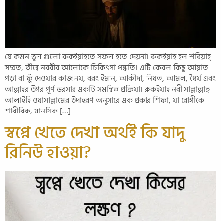
যে কমন ভুল গুলো রুকইয়াহতে সফল হতে দেয়না। রুকইয়াহ হল শরিয়াহ্
সম্মত, তীব্বে নববীর আলোকে চিকিৎসা পদ্ধতি। এটি কেবল কিছু আয়াত
পড়া বা ফুঁ দেওয়ার কাজ নয়, বরং ইমান, আকীদা, নিয়ত, আমল, ধৈর্য এবং
আল্লাহর উপর পূর্ণ ভরসার একটি সমন্বিত প্রক্রিয়া। রুকইয়াহ নবী সাল্লাল্লাহু
আলাইহি ওয়াসাল্লামের উদাহরণ অনুসারে এক প্রকার শিফা, যা রোগীকে
শারীরিক, মানসিক […]
স্বপ্নে খেতে দেখা অর্থই কি যাদু
রিনিউ হাওয়া?