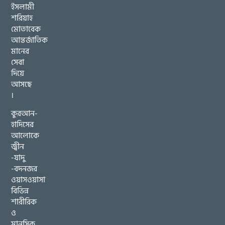
ইসলামী
শরিয়াহ
মোতাবেক
আন্তর্জাতিক
মানের
সেবা
দিয়ে
আসছে
।
কুরআন-
হাদিসের
আলোকে
জ্বীন
-যাদু
-বদনজর
ওয়াসওয়াসা
বিভিন্ন
শারীরিক
ও
মানসিক