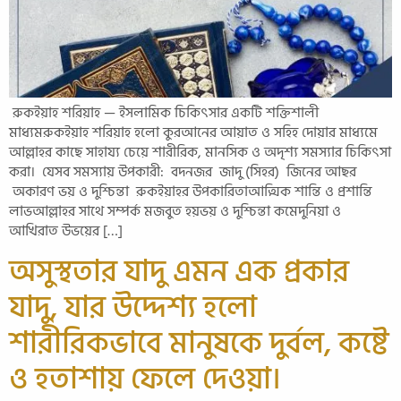
রুকইয়াহ শরিয়াহ — ইসলামিক চিকিৎসার একটি শক্তিশালী
মাধ্যমরুকইয়াহ শরিয়াহ হলো কুরআনের আয়াত ও সহিহ দোয়ার মাধ্যমে
আল্লাহর কাছে সাহায্য চেয়ে শারীরিক, মানসিক ও অদৃশ্য সমস্যার চিকিৎসা
করা। যেসব সমস্যায় উপকারী: বদনজর জাদু (সিহর) জিনের আছর
অকারণ ভয় ও দুশ্চিন্তা রুকইয়াহর উপকারিতাআত্মিক শান্তি ও প্রশান্তি
লাভআল্লাহর সাথে সম্পর্ক মজবুত হয়ভয় ও দুশ্চিন্তা কমেদুনিয়া ও
আখিরাত উভয়ের […]
অসুস্থতার যাদু এমন এক প্রকার
যাদু, যার উদ্দেশ্য হলো
শারীরিকভাবে মানুষকে দুর্বল, কষ্টে
ও হতাশায় ফেলে দেওয়া।