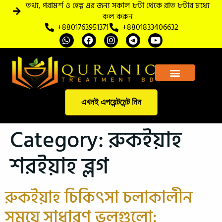
তথ্য, পরামর্শ ও হেল্প এর জন্য সকাল ৮টা থেকে রাত ৮টার মধ্যে
কল করুন
+8801763951371
+8801833406632
আমাদের সম্পর্কে
এখনই এপয়েন্টমেন্ট নিন
Category:
রুকইয়াহ
শরইয়াহ ব্লগ
রুকইয়াহ চিকিৎসা চলাকালীন
সময়ে সাধারণ ভুলগুলো: