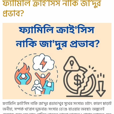
ফ্যামিলি ক্রাই’সিস নাকি জা’দুর
প্রভাব?
ফ্যামিলি ক্রাই’সিস নাকি জা’দুর প্রভাব?খুব সুখের সংসার। হঠাৎ কারণ ছাড়াই
অনীহা, সম্পর্ক খা’রাপ দুজনার। সংসার ভে’ঙে যাওয়ার অবস্থা। অল্পতেই