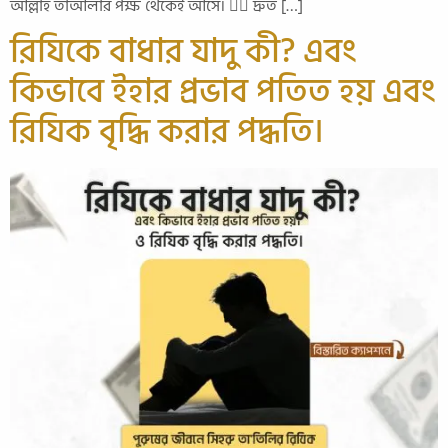
আল্লাহ তাআলার পক্ষ থেকেই আসে। ২️⃣ দ্রুত […]
রিযিকে বাধার যাদু কী? এবং
কিভাবে ইহার প্রভাব পতিত হয় এবং
রিযিক বৃদ্ধি করার পদ্ধতি।