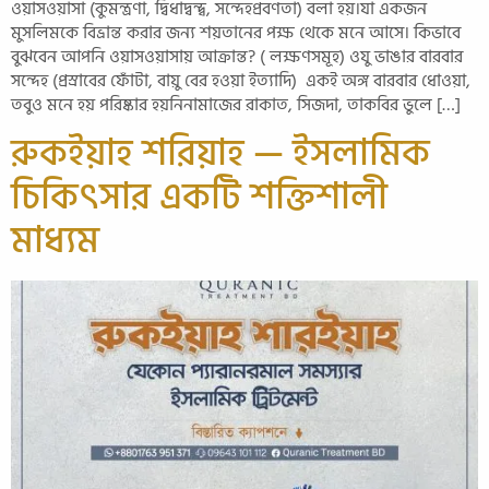
ওয়াসওয়াসা (কুমন্ত্রণা, দ্বিধাদ্বন্দ্ব, সন্দেহপ্রবণতা) বলা হয়।যা একজন
মুসলিমকে বিভ্রান্ত করার জন্য শয়তানের পক্ষ থেকে মনে আসে। কিভাবে
বুঝবেন আপনি ওয়াসওয়াসায় আক্রান্ত? ( লক্ষণসমূহ) ওযু ভাঙার বারবার
সন্দেহ (প্রস্রাবের ফোঁটা, বায়ু বের হওয়া ইত্যাদি) একই অঙ্গ বারবার ধোওয়া,
তবুও মনে হয় পরিষ্কার হয়নিনামাজের রাকাত, সিজদা, তাকবির ভুলে […]
রুকইয়াহ শরিয়াহ — ইসলামিক
চিকিৎসার একটি শক্তিশালী
মাধ্যম