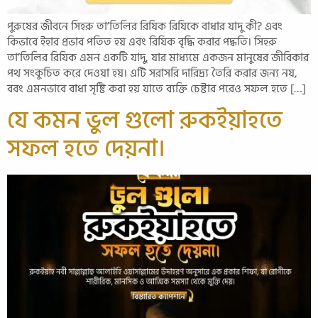
পুরুষের জীবনে সিহরু তা’তিলির রিযিক রিযিকে বাধার যাদু কী? এবং
কিভাবে ইহার প্রভাব পতিত হয় এবং রিযিক বৃদ্ধি করার পদ্ধতি। সিহরু
তা’তিলির রিযিক এমন একটি যাদু, যার মাধ্যমে একজন মানুষের জীবিকার
পথ সংকুচিত করে দেওয়া হয়। এটি সরাসরি দারিদ্র্য তৈরি করার জন্য নয়,
বরং এমনভাবে বাধা সৃষ্টি করা হয় যাতে ব্যক্তি চেষ্টার পরেও সফল হতে […]
যে কমন ভুল গুলো রুকইয়াহতে
সফল হতে দেয়না।