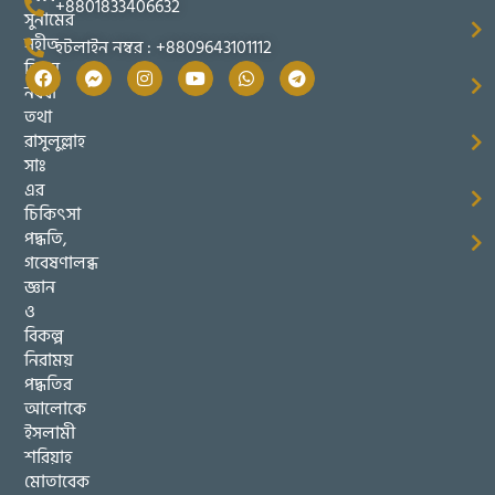
+8801833406632
সুনামের
সহীত
হটলাইন নম্বর : +8809643101112
তিব্বুন
নববী
তথা
রাসুলুল্লাহ
সাঃ
এর
চিকিৎসা
পদ্ধতি,
গবেষণালব্ধ
জ্ঞান
ও
বিকল্প
নিরাময়
পদ্ধতির
আলোকে
ইসলামী
শরিয়াহ
মোতাবেক