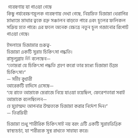
গবেষণায় যা পাওয়া গেছে
কিছু পর্যবেক্ষণমূলক গবেষণায় দেখা গেছে, নিয়মিত হিজামা থেরাপির
মাধ্যমে মাথার ত্বকে রক্ত সঞ্চালন বাড়তে পারে এবং চুলের ফলিকল
সক্রিয় হতে পারে। এর ফলে অনেক ক্ষেত্রে নতুন চুল গজানোর রিপোর্ট
পাওয়া গেছে।
ইসলামে হিজামার গুরুত্ব-
হিজামা একটি সুন্নাহ চিকিৎসা পদ্ধতি।
রাসূলুল্লাহ ﷺ বলেছেন—
“তোমরা যে চিকিৎসা পদ্ধতি গ্রহণ করো তার মধ্যে হিজামা উত্তম
চিকিৎসা।”
— সহীহ বুখারী
আরেকটি হাদিসে এসেছে—
“যে রাতে আমাকে মেরাজে নিয়ে যাওয়া হয়েছিল, ফেরেশতারা সবাই
আমাকে বলেছিলেন—
হে মুহাম্মদ! আপনার উম্মতকে হিজামা করার নির্দেশ দিন।”
— তিরমিযী
হিজামা শুধু শারীরিক চিকিৎসাই নয় বরং এটি একটি সুন্নাহভিত্তিক
স্বাস্থ্যচর্চা, যা শরীরকে সুস্থ রাখতে সাহায্য করে।