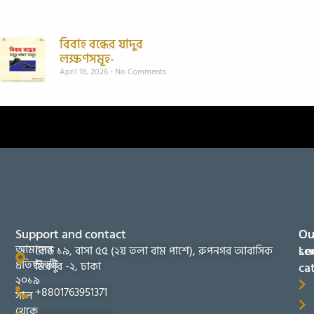
বিবাহ বন্ধের যাদুর
লক্ষণসমূহ-
April 18, 2026
No Comments
Support and contact
Ou
Ou
আমাদের
se
Lo
রোড ১৯, বাসা ৫৫ (২য় তলা বাম পাশে), রুপনগর আবাসিক
প্রতিষ্ঠানটি
মিরপুর -২, ঢাকা
ca
২০১৯
+8801763951371
সাল
থেকে