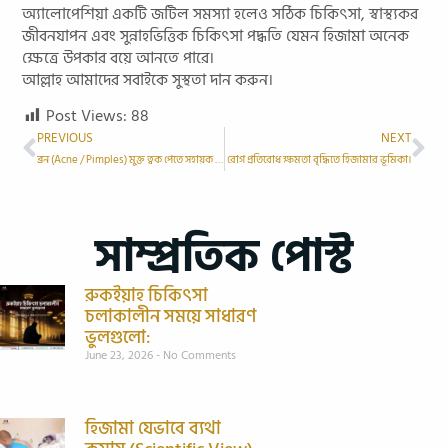
অ্যালোপেশিয়া একটি জটিল সমস্যা হলেও সঠিক চিকিৎসা, স্বাস্থ্যকর
জীবনযাপন এবং সুন্নাহভিত্তিক চিকিৎসা পদ্ধতি যেমন হিজামা অনেক
ক্ষেত্রে উপকার বয়ে আনতে পারে।
আল্লাহ আমাদের সবাইকে সুস্থতা দান করুন।
Post Views:
88
PREVIOUS
NEXT
ব্রন (Acne / Pimples) মুক্ত ত্বক পেতে সহায়ক হিজামা থেরাপি।
রোগ প্রতিরোধ ক্ষমতা বৃদ্ধিতে হিজামার ভূমিকা।
সাম্প্রতিক পোস্ট
রুকইয়াহ চিকিৎসা
চলাকালীন সময়ে সাধারণ
ভুলগুলো:
June 23, 2026
No Comments
হিজামা যেভাবে ব্যথা