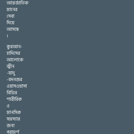
আন্তর্জাতিক
মানের
সেবা
দিয়ে
আসছে
।
কুরআন-
হাদিসের
আলোকে
জ্বীন
-যাদু
-বদনজর
ওয়াসওয়াসা
বিভিন্ন
শারীরিক
ও
মানসিক
সমস্যার
জন্য
পরামর্শ