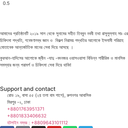
আমাদের প্রতিষ্ঠানটি ২০১৯ সাল থেকে সুনামের সহীত তিব্বুন নববী তথা রাসুলুল্লাহ সাঃ এর
চিকিৎসা পদ্ধতি, গবেষণালব্ধ জ্ঞান ও বিকল্প নিরাময় পদ্ধতির আলোকে ইসলামী শরিয়াহ
মোতাবেক আন্তর্জাতিক মানের সেবা দিয়ে আসছে ।
কুরআন-হাদিসের আলোকে জ্বীন -যাদু -বদনজর ওয়াসওয়াসা বিভিন্ন শারীরিক ও মানসিক
সমস্যার জন্য পরামর্শ ও চিকিৎসা সেবা দিয়ে থাকি!
Support and contact
রোড ১৯, বাসা ৫৫ (২য় তলা বাম পাশে), রুপনগর আবাসিক
মিরপুর -২, ঢাকা
+8801763951371
+8801833406632
হটলাইন নম্বর : +8809643101112