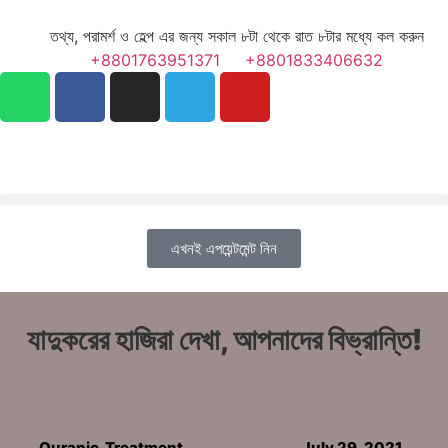
তথ্য, পরামর্শ ও হেল্প এর জন্য সকাল ৮টা থেকে রাত ৮টার মধ্যে কল করুন
+8801763951371
+8801833406632
এখনই এপয়েন্টমেন্ট নিন
যাদুকরের হাজিরা দেখা, আপনাদের বিভ্রান্তি!
Quranic_Treatment
July 29, 2021