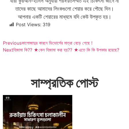
যারা কুরআন-হাদিস অনুযায়ী শরঈয়তসম্মত এই চিকিৎসা জানে না
তাদের কাছে আমাদের লিংকগুলো শেয়ার করে পৌছে দিন।
আপনার একটি শেয়ারের মাধ্যমে যদি কেউ উপকৃত হয়।
Post Views:
319
Previous
কালোজাদুর কারনে ডিভোর্সের মাত্রা বেড়ে গেছে !
Next
হিজামা কি?? ★কেন হিজামা করা হয়?? ★এতে কি কি উপকার রয়েছে?
সাম্প্রতিক পোস্ট