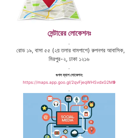
সেন্টারের লোকেশনঃ
.
রোড ১৯, বাসা ৫৫ (২য় তলার বামপাশে) রুপনগর আবাসিক,
মিরপুর-২, ঢাকা ১২১৬
.
গুগল ম্যাপ লোকেশন:
https://maps.app.goo.gl/2qvFjeqWHSvdxG2M
9
.