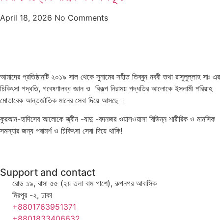
April 18, 2026
No Comments
আমাদের প্রতিষ্ঠানটি ২০১৯ সাল থেকে সুনামের সহীত তিব্বুন নববী তথা রাসুলুল্লাহ সাঃ এর
চিকিৎসা পদ্ধতি, গবেষণালব্ধ জ্ঞান ও বিকল্প নিরাময় পদ্ধতির আলোকে ইসলামী শরিয়াহ
মোতাবেক আন্তর্জাতিক মানের সেবা দিয়ে আসছে ।
কুরআন-হাদিসের আলোকে জ্বীন -যাদু -বদনজর ওয়াসওয়াসা বিভিন্ন শারীরিক ও মানসিক
সমস্যার জন্য পরামর্শ ও চিকিৎসা সেবা দিয়ে থাকি!
Support and contact
রোড ১৯, বাসা ৫৫ (২য় তলা বাম পাশে), রুপনগর আবাসিক
মিরপুর -২, ঢাকা
+8801763951371
+8801833406632