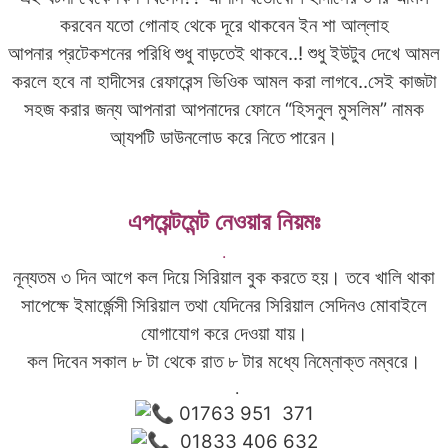
করবেন যতো গোনাহ থেকে দূরে থাকবেন ইন শা আল্লাহ
আপনার প্রটেকশনের পরিধি শুধু বাড়তেই থাকবে..! শুধু ইউটুব দেখে আমল
করলে হবে না হাদীসের রেফারেন্স ভিওিক আমল করা লাগবে..সেই কাজটা
সহজ করার জন্য আপনারা আপনাদের ফোনে “হিসনুল মুসলিম” নামক
আ্যপটি ডাউনলোড করে নিতে পারেন।
এপয়েন্টমেন্ট নেওয়ার নিয়মঃ
.
নূন্যতম ৩ দিন আগে কল দিয়ে সিরিয়াল বুক করতে হয়। তবে খালি থাকা
সাপেক্ষে ইমার্জেন্সী সিরিয়াল তথা যেদিনের সিরিয়াল সেদিনও মোবাইলে
যোগাযোগ করে দেওয়া যায়।
কল দিবেন সকাল ৮ টা থেকে রাত ৮ টার মধ্যে নিম্নোক্ত নম্বরে।
.
01763 951 371
01833 406 632