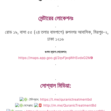
.
সেন্টারের লোকেশনঃ
.
রোড ১৯, বাসা ৫৫ (২য় তলার বামপাশে) রুপনগর আবাসিক, মিরপুর-২,
ঢাকা ১২১৬
.
গুগল ম্যাপ লোকেশন:
https://maps.app.goo.gl/2qvFjeqWHSvdxG2M
9
.
.
সোশ্যাল মিডিয়া:
.
টেলিগ্রাম:
https://t.me/quranictreatmentbd
মেসেঞ্জার:
http://m.me/QuranicTreatmentBd