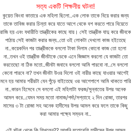
সত্য একটি শিক্ষনীয় ঘটনা!
কুয়েত কিংবা কাতারে এক মহিলা ছিলো..এক লোক তাকে বিয়ে করার জন্য
তাকে তাবিজ করার চিন্তা করে যাতে আগে থেকে বশ করতে পারে বিয়েতে
রাজি হয় এবং যথারীতি তান্ত্রীকের কাছে যায়। সেই তান্ত্রীক যাদু করে জীনকে
পাঠায় সেই কাজটা করার জন্য..তো ওই লোকটা দেখলো কাজ হইতেছে
না..কয়েকদিন পর তান্ত্রীককে বললো টাকা দিলাম কোনো কাজ তো হলো
না..তখন ওই তান্ত্রীক জীনটাকে ডেকে এনে জিজ্ঞাস করলো যে কাজটা তো
করতেছো না ঠিক মতো..জীনটা জবাবে বললো আমি পারবো না..সে বললো
কেনো পারবে না? তখন জীনটা উওর দিলো ওই নারীর কাছে যাওয়ার আগেই
মনে হয় আমার শরীরটা যেন পুঁড়ে যাইতেছে ওর আশেপাশে আমি থাকতে পারি
না..কারন হিসেবে সে বললো এই মহিলাটা ফরজ/সুন্নাতের উপর অনেক
আমল করে..যেমন সময় মতো নামাজ/পর্দা/সপ্তাহে ২ দিন রোজা, তারপর
মাসের ৩ টা রোজা সহ অনেক হাদীসের উপর আমল করে ফলে তাকে কিছু
করা আমার পক্ষ্যে সম্ভব না..
এই ঘটনা থেকে কি শিখলেন?? আপনি যতোবেশি হাদীসের উপর আমল